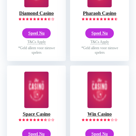
Diamond Casino
Pharaoh Casino
Speel Nu
Speel Nu
T&Cs Apply
T&Cs Apply
*Geld alleen voor nieuwe
*Geld alleen voor nieuwe
spelers
spelers
Space Casino
Win Casino
Speel Nu
Speel Nu