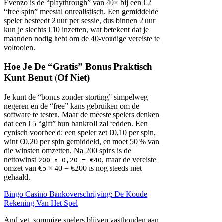
Evenzo is de “playthrough” van 40× bij een €2
“free spin” meestal onrealistisch. Een gemiddelde
speler besteedt 2 uur per sessie, dus binnen 2 uur
kun je slechts €10 inzetten, wat betekent dat je
maanden nodig hebt om de 40‑voudige vereiste te
voltooien.
Hoe Je De “Gratis” Bonus Praktisch
Kunt Benut (Of Niet)
Je kunt de “bonus zonder storting” simpelweg
negeren en de “free” kans gebruiken om de
software te testen. Maar de meeste spelers denken
dat een €5 “gift” hun bankroll zal redden. Een
cynisch voorbeeld: een speler zet €0,10 per spin,
wint €0,20 per spin gemiddeld, en moet 50 % van
die winsten omzetten. Na 200 spins is de
nettowinst
, maar de vereiste
200 × 0,20 = €40
omzet van €5 × 40 = €200 is nog steeds niet
gehaald.
Bingo Casino Bankoverschrijving: De Koude
Rekening Van Het Spel
And yet, sommige spelers blijven vasthouden aan