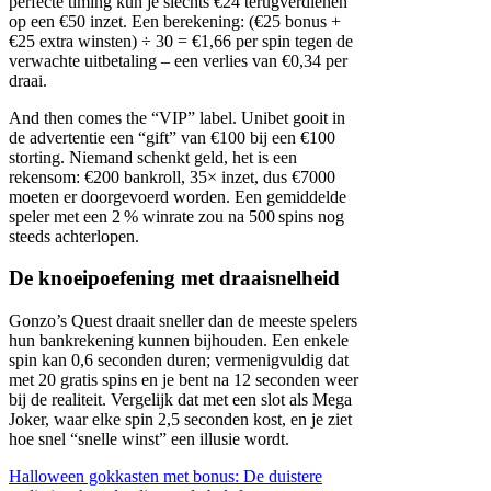
perfecte timing kun je slechts €24 terugverdienen
op een €50 inzet. Een berekening: (€25 bonus +
€25 extra winsten) ÷ 30 = €1,66 per spin tegen de
verwachte uitbetaling – een verlies van €0,34 per
draai.
And then comes the “VIP” label. Unibet gooit in
de advertentie een “gift” van €100 bij een €100
storting. Niemand schenkt geld, het is een
rekensom: €200 bankroll, 35× inzet, dus €7000
moeten er doorgevoerd worden. Een gemiddelde
speler met een 2 % winrate zou na 500 spins nog
steeds achterlopen.
De knoeipoefening met draaisnelheid
Gonzo’s Quest draait sneller dan de meeste spelers
hun bankrekening kunnen bijhouden. Een enkele
spin kan 0,6 seconden duren; vermenigvuldig dat
met 20 gratis spins en je bent na 12 seconden weer
bij de realiteit. Vergelijk dat met een slot als Mega
Joker, waar elke spin 2,5 seconden kost, en je ziet
hoe snel “snelle winst” een illusie wordt.
Halloween gokkasten met bonus: De duistere