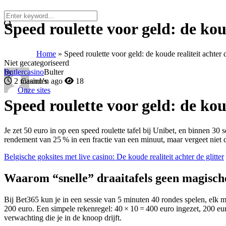
Butlercasino
Bulter Casino's
Speed roulette voor geld: de ko
Home
»
Speed roulette voor geld: de koude realiteit achte
Niet gecategoriseerd
by
Butlercasino
Bulter
2 maanden ago
Casino's
18
Onze sites
Speed roulette voor geld: de ko
Je zet 50 euro in op een speed roulette tafel bij Unibet, en binnen 30
rendement van 25 % in een fractie van een minuut, maar vergeet niet da
Belgische goksites met live casino: De koude realiteit achter de glitter
Waarom “snelle” draaitafels geen magisch
Bij Bet365 kun je in een sessie van 5 minuten 40 rondes spelen, elk met
200 euro. Een simpele rekenregel: 40 × 10 = 400 euro ingezet, 200 euro v
verwachting die je in de knoop drijft.