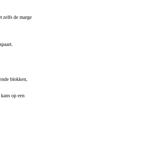
t zelfs de marge
spaart.
lende blokken,
1 kans op een