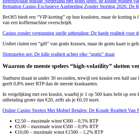
Betrouwbaar goksite Nederland met gratis spins: de koude realiteit va
Betnation Casino Exclusieve Aanbieding Zonder Storting 2026: De 
Bet365 biedt een “VIP‑korting” op hun krasloten, maar de korting is 
van een koffiemachine overschrijdt.
Casino zonder vergunning snelle uitbetaling: De harde realiteit voor 
Unibet claimt een “gift” van gratis krassen, maar de gratis kaart is ge
Slotsspelen net: De kille realiteit achter elke “gratis” draai
Waarom de meeste spelers “high‑volatility” slotten v
Starburst draait in under 30 seconden, terwijl een kraslot een half u
geeft 0,8% meer RTP dan de meeste kraskaarten.
In vergelijking met een kraslot, waarbij je 1 op 500 kans hebt op een k
uitbetaling groter dan €20, zelfs als je €0,10 inzet.
Online Casino Storten Met Mobiel Betalen: De Koude Realiteit Van S
€2,50 – maximale winst €300 – 0,5% RTP
€5,00 – maximale winst €500 – 0,9% RTP
€10,00 – maximale winst €1500 – 1,2% RTP