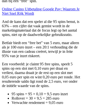
dan bij een “free” spin.
Online Casino Uitbetaling Google Pay: Waarom Je
Niet Snel Rijk Wordt
And de kans dat een speler al die 95 spins benut, is
63% – een cijfer dat vaak gemist wordt in de
marketingmateriaal dat de focus legt op het aantal
spins, niet op de daadwerkelijke gebruiksratio.
Betfair biedt een “free bet” van 5 euro, maar alleen
als je 100 euro inzet – een 20:1 verhouding die de
illusie van een cadeau creëert, terwijl je in feite
95% van je inzet riskeert.
Een voorbeeld: je claimt 95 free spins, speelt 5
spins op een slot met 0,10 euro per draai en
verliest, daarna draait je de rest op een slot met
0,05 euro per spin en wint 0,20 euro per ronde. Het
resulterende saldo ligt rond de 2,5 euro, ver onder
de initiële waarde van de spins.
95 spins = 95 × 0,10 = 9,5 euro inzet
Rollover = 30 × 9,5 = 285 euro
Verwachte rendement = 9,05 euro