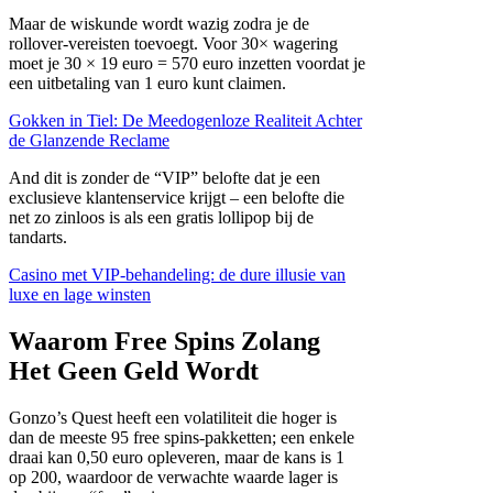
Maar de wiskunde wordt wazig zodra je de
rollover‑vereisten toevoegt. Voor 30× wagering
moet je 30 × 19 euro = 570 euro inzetten voordat je
een uitbetaling van 1 euro kunt claimen.
Gokken in Tiel: De Meedogenloze Realiteit Achter
de Glanzende Reclame
And dit is zonder de “VIP” belofte dat je een
exclusieve klantenservice krijgt – een belofte die
net zo zinloos is als een gratis lollipop bij de
tandarts.
Casino met VIP-behandeling: de dure illusie van
luxe en lage winsten
Waarom Free Spins Zolang
Het Geen Geld Wordt
Gonzo’s Quest heeft een volatiliteit die hoger is
dan de meeste 95 free spins-pakketten; een enkele
draai kan 0,50 euro opleveren, maar de kans is 1
op 200, waardoor de verwachte waarde lager is