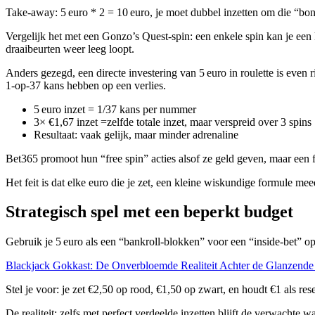
Take‑away: 5 euro * 2 = 10 euro, je moet dubbel inzetten om die “bonus”
Vergelijk het met een Gonzo’s Quest‑spin: een enkele spin kan je een k
draaibeurten weer leeg loopt.
Anders gezegd, een directe investering van 5 euro in roulette is even r
1‑op‑37 kans hebben op een verlies.
5 euro inzet = 1/37 kans per nummer
3× €1,67 inzet =zelfde totale inzet, maar verspreid over 3 spins
Resultaat: vaak gelijk, maar minder adrenaline
Bet365 promoot hun “free spin” acties alsof ze geld geven, maar een free
Het feit is dat elke euro die je zet, een kleine wiskundige formule me
Strategisch spel met een beperkt budget
Gebruik je 5 euro als een “bankroll‑blokken” voor een “inside‑bet” op
Blackjack Gokkast: De Onverbloemde Realiteit Achter de Glanzend
Stel je voor: je zet €2,50 op rood, €1,50 op zwart, en houdt €1 als rese
De realiteit: zelfs met perfect verdeelde inzetten blijft de verwachte wa