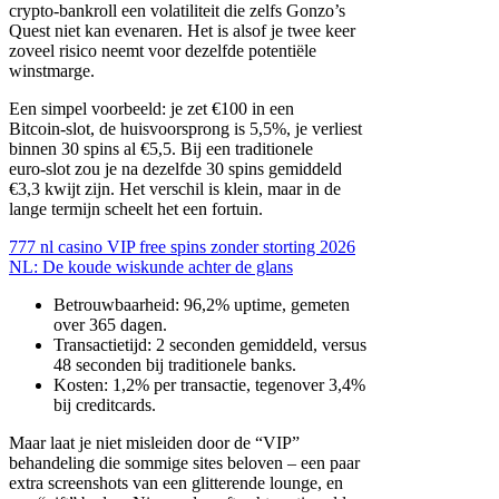
crypto‑bankroll een volatiliteit die zelfs Gonzo’s
Quest niet kan evenaren. Het is alsof je twee keer
zoveel risico neemt voor dezelfde potentiële
winstmarge.
Een simpel voorbeeld: je zet €100 in een
Bitcoin‑slot, de huisvoorsprong is 5,5%, je verliest
binnen 30 spins al €5,5. Bij een traditionele
euro‑slot zou je na dezelfde 30 spins gemiddeld
€3,3 kwijt zijn. Het verschil is klein, maar in de
lange termijn scheelt het een fortuin.
777 nl casino VIP free spins zonder storting 2026
NL: De koude wiskunde achter de glans
Betrouwbaarheid: 96,2% uptime, gemeten
over 365 dagen.
Transactietijd: 2 seconden gemiddeld, versus
48 seconden bij traditionele banks.
Kosten: 1,2% per transactie, tegenover 3,4%
bij creditcards.
Maar laat je niet misleiden door de “VIP”
behandeling die sommige sites beloven – een paar
extra screenshots van een glitterende lounge, en