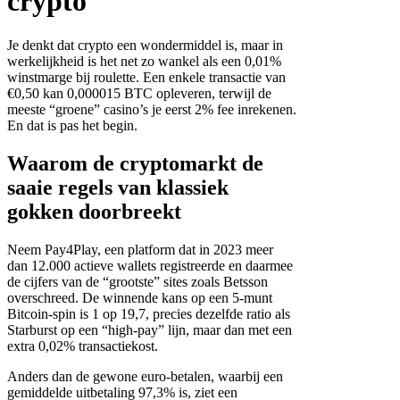
crypto
Je denkt dat crypto een wondermiddel is, maar in
werkelijkheid is het net zo wankel als een 0,01%
winstmarge bij roulette. Een enkele transactie van
€0,50 kan 0,000015 BTC opleveren, terwijl de
meeste “groene” casino’s je eerst 2% fee inrekenen.
En dat is pas het begin.
Waarom de cryptomarkt de
saaie regels van klassiek
gokken doorbreekt
Neem Pay4Play, een platform dat in 2023 meer
dan 12.000 actieve wallets registreerde en daarmee
de cijfers van de “grootste” sites zoals Betsson
overschreed. De winnende kans op een 5‑munt
Bitcoin‑spin is 1 op 19,7, precies dezelfde ratio als
Starburst op een “high‑pay” lijn, maar dan met een
extra 0,02% transactiekost.
Anders dan de gewone euro‑betalen, waarbij een
gemiddelde uitbetaling 97,3% is, ziet een