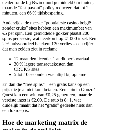
dealer ronde bij Bwin duurt gemiddeld 6 minuten,
maar de “fast payout” policy reduceert dat tot 2
minuten, een 66 % tijdsbesparing.
Anderzijds, de meeste “populairste casino belgië
zonder cruks” sites hebben een maximumbet van
€5 per spin. Een gemiddelde gokker plaatst 200
spins per sessie, wat neerkomt op €1 000 inzet. Een
2 % huisvoordeel betekent €20 verlies – een cijfer
dat men zelden ziet in reclame.
12 maanden licentie, 1 audit per kwartaal
30 % lagere transactiekosten dan
CRUKS‑sites
5‑tot‑10 seconden wachttijd bij opname
En dan die “free spins” – een gratis kans op een
prijs die je al niet kunt betalen. Een spin in Gonzo’s
Quest kan een win van €0,25 genereren, maar de
vereiste inzet is €2,00. De ratio is 8 : 1, wat
duidelijk maakt dat het “gratis” gedeelte niets dan
een lokroep is.
Hoe de marketing‑matrix de