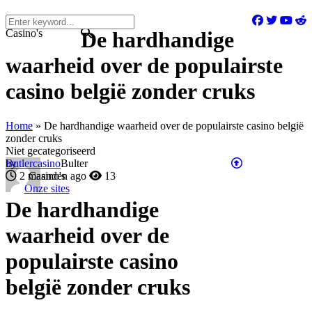
Butlercasino
Bulter
Casino's
De hardhandige
waarheid over de populairste
casino belgië zonder cruks
Home
»
De hardhandige waarheid over de populairste casino belgië
zonder cruks
Niet gecategoriseerd
by
Butlercasino
Bulter
2 maanden ago
Casino's
13
Onze sites
De hardhandige
waarheid over de
populairste casino
belgië zonder cruks