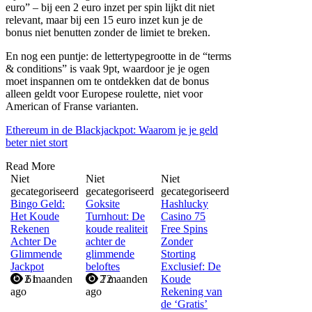
euro” – bij een 2 euro inzet per spin lijkt dit niet
relevant, maar bij een 15 euro inzet kun je de
bonus niet benutten zonder de limiet te breken.
En nog een puntje: de lettertypegrootte in de “terms
& conditions” is vaak 9pt, waardoor je je ogen
moet inspannen om te ontdekken dat de bonus
alleen geldt voor Europese roulette, niet voor
American of Franse varianten.
Ethereum in de Blackjackpot: Waarom je je geld
beter niet stort
Read More
Niet
Niet
Niet
gecategoriseerd
gecategoriseerd
gecategoriseerd
Bingo Geld:
Goksite
Hashlucky
Het Koude
Turnhout: De
Casino 75
Rekenen
koude realiteit
Free Spins
Achter De
achter de
Zonder
Glimmende
glimmende
Storting
Jackpot
beloftes
Exclusief: De
2 maanden
61
2 maanden
72
Koude
ago
ago
Rekening van
de ‘Gratis’