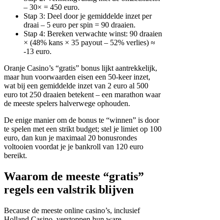
– 30× = 450 euro.
Stap 3: Deel door je gemiddelde inzet per
draai – 5 euro per spin = 90 draaien.
Stap 4: Bereken verwachte winst: 90 draaien
× (48% kans × 35 payout – 52% verlies) ≈
-13 euro.
Oranje Casino’s “gratis” bonus lijkt aantrekkelijk,
maar hun voorwaarden eisen een 50‑keer inzet,
wat bij een gemiddelde inzet van 2 euro al 500
euro tot 250 draaien betekent – een marathon waar
de meeste spelers halverwege ophouden.
De enige manier om de bonus te “winnen” is door
te spelen met een strikt budget; stel je limiet op 100
euro, dan kun je maximaal 20 bonusrondes
voltooien voordat je je bankroll van 120 euro
bereikt.
Waarom de meeste “gratis”
regels een valstrik blijven
Because de meeste online casino’s, inclusief
Holland Casino, verstoppen hun ware