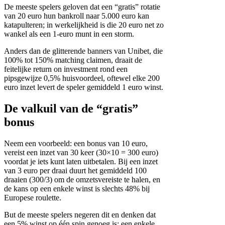
De meeste spelers geloven dat een “gratis” rotatie
van 20 euro hun bankroll naar 5.000 euro kan
katapulteren; in werkelijkheid is die 20 euro net zo
wankel als een 1‑euro munt in een storm.
Anders dan de glitterende banners van Unibet, die
100% tot 150% matching claimen, draait de
feitelijke return on investment rond een
pipsgewijze 0,5% huisvoordeel, oftewel elke 200
euro inzet levert de speler gemiddeld 1 euro winst.
De valkuil van de “gratis”
bonus
Neem een voorbeeld: een bonus van 10 euro,
vereist een inzet van 30 keer (30×10 = 300 euro)
voordat je iets kunt laten uitbetalen. Bij een inzet
van 3 euro per draai duurt het gemiddeld 100
draaien (300/3) om de omzetsvereiste te halen, en
de kans op een enkele winst is slechts 48% bij
Europese roulette.
But de meeste spelers negeren dit en denken dat
een 5% winst op één spin genoeg is; een enkele