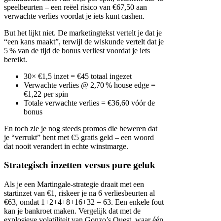
speelbeurten – een reëel risico van €67,50 aan
verwachte verlies voordat je iets kunt cashen.
But het lijkt niet. De marketingtekst vertelt je dat je
“een kans maakt”, terwijl de wiskunde vertelt dat je
5 % van de tijd de bonus verliest voordat je iets
bereikt.
30× €1,5 inzet = €45 totaal ingezet
Verwachte verlies @ 2,70 % house edge =
€1,22 per spin
Totale verwachte verlies = €36,60 vóór de
bonus
En toch zie je nog steeds promos die beweren dat
je “verrukt” bent met €5 gratis geld – een woord
dat nooit verandert in echte winstmarge.
Strategisch inzetten versus pure geluk
Als je een Martingale‑strategie draait met een
startinzet van €1, riskeer je na 6 verliesbeurten al
€63, omdat 1+2+4+8+16+32 = 63. Een enkele fout
kan je bankroet maken. Vergelijk dat met de
explosieve volatiliteit van Gonzo’s Quest, waar één