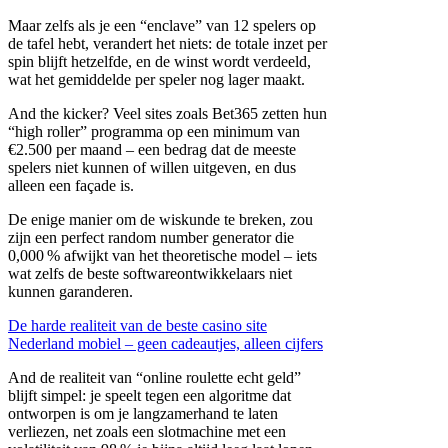
Maar zelfs als je een “enclave” van 12 spelers op
de tafel hebt, verandert het niets: de totale inzet per
spin blijft hetzelfde, en de winst wordt verdeeld,
wat het gemiddelde per speler nog lager maakt.
And the kicker? Veel sites zoals Bet365 zetten hun
“high roller” programma op een minimum van
€2.500 per maand – een bedrag dat de meeste
spelers niet kunnen of willen uitgeven, en dus
alleen een façade is.
De enige manier om de wiskunde te breken, zou
zijn een perfect random number generator die
0,000 % afwijkt van het theoretische model – iets
wat zelfs de beste softwareontwikkelaars niet
kunnen garanderen.
De harde realiteit van de beste casino site
Nederland mobiel – geen cadeautjes, alleen cijfers
And de realiteit van “online roulette echt geld”
blijft simpel: je speelt tegen een algoritme dat
ontworpen is om je langzamerhand te laten
verliezen, net zoals een slotmachine met een