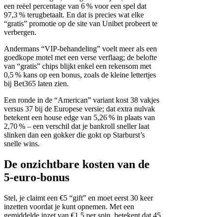
een reëel percentage van 6 % voor een spel dat
97,3 % terugbetaalt. En dat is precies wat elke
“gratis” promotie op de site van Unibet probeert te
verbergen.
Andermans “VIP‑behandeling” voelt meer als een
goedkope motel met een verse verflaag; de belofte
van “gratis” chips blijkt enkel een rekensom met
0,5 % kans op een bonus, zoals de kleine lettertjes
bij Bet365 laten zien.
Een ronde in de “American” variant kost 38 vakjes
versus 37 bij de Europese versie; dat extra nulvak
betekent een house edge van 5,26 % in plaats van
2,70 % – een verschil dat je bankroll sneller laat
slinken dan een gokker die gokt op Starburst’s
snelle wins.
De onzichtbare kosten van de
5‑euro‑bonus
Stel, je claimt een €5 “gift” en moet eerst 30 keer
inzetten voordat je kunt opnemen. Met een
gemiddelde inzet van €1,5 per spin, betekent dat 45