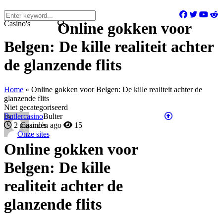
Butlercasino
Bulter
Casino's
Online gokken voor
Belgen: De kille realiteit achter
de glanzende flits
Home
»
Online gokken voor Belgen: De kille realiteit achter de
glanzende flits
Niet gecategoriseerd
by
Butlercasino
Bulter
2 maanden ago
Casino's
15
Onze sites
Online gokken voor
Belgen: De kille
realiteit achter de
glanzende flits