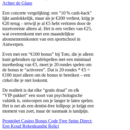
Achter de Glans
Een concrete vergelijking: een “10 % cash‑back”
lijkt aanlokkelijk, maar als je €200 verliest, krijg je
€20 terug – terwijl je al €5 hebt verloren door de
inzetvereiste alleen al. Het is een verlies van €25,
wat overeenkomt met een maandelijkse
abonnementskosten van een sportschool in
Antwerpen.
Even met een “€100 bonus” bij Toto, die je alleen
kunt gebruiken op tafelspellen met een minimaal
inzetbedrag van €5, moet je 20 rondes spelen om
de bonus te “activeren”. Dat is 20 rondes * €5 =
€100 inzet alleen om de bonus te bereiken – een
cirkel die je niet loskomt.
De realiteit is dat elke “gratis draai” en elk
“VIP‑pakket” een soort van psychologische
valstrik is, ontworpen om je langer te laten spelen.
Het is net als een dentist‑free lollipop: je krijgt een
moment van zoet, maar de nasmaak is tandpijn.
Prontobet Casino Bonus Code Free Spins Direct:
Een Koud Rekenkundig Relict