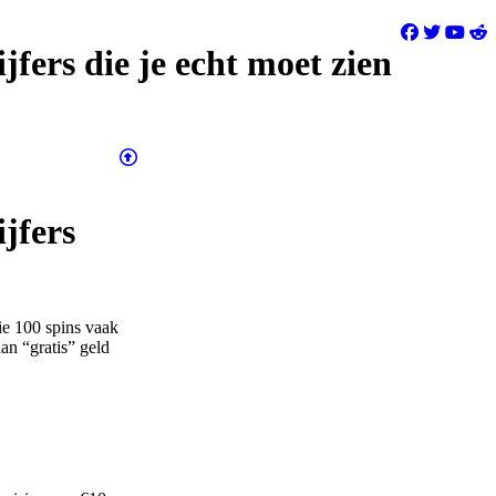
fers die je echt moet zien
jfers
die 100 spins vaak
an “gratis” geld