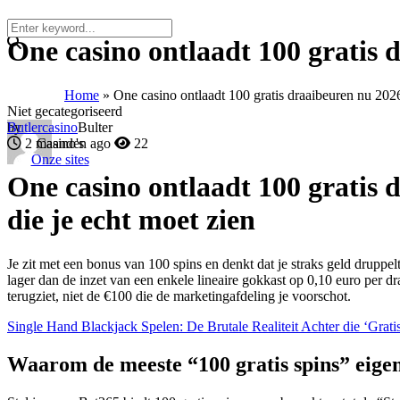
Butlercasino
Bulter Casino's
One casino ontlaadt 100 gratis d
Home
»
One casino ontlaadt 100 gratis draaibeuren nu 2026
Niet gecategoriseerd
by
Butlercasino
Bulter
2 maanden ago
Casino's
22
Onze sites
One casino ontlaadt 100 gratis 
die je echt moet zien
Je zit met een bonus van 100 spins en denkt dat je straks geld druppel
lager dan de inzet van een enkele lineaire gokkast op 0,10 euro per d
terugziet, niet de €100 die de marketingafdeling je voorschot.
Single Hand Blackjack Spelen: De Brutale Realiteit Achter die ‘Grati
Waarom de meeste “100 gratis spins” eigenl