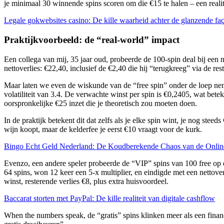
je minimaal 30 winnende spins scoren om die €15 te halen – een realit
Legale gokwebsites casino: De kille waarheid achter de glanzende fa
Praktijkvoorbeeld: de “real‑world” impact
Een collega van mij, 35 jaar oud, probeerde de 100‑spin deal bij een n
nettoverlies: €22,40, inclusief de €2,40 die hij “terugkreeg” via de res
Maar laten we even de wiskunde van de “free spin” onder de loep ne
volatiliteit van 3.4. De verwachte winst per spin is €0,2405, wat bet
oorspronkelijke €25 inzet die je theoretisch zou moeten doen.
In de praktijk betekent dit dat zelfs als je elke spin wint, je nog steeds
wijn koopt, maar de kelderfee je eerst €10 vraagt voor de kurk.
Bingo Echt Geld Nederland: De Koudberekende Chaos van de Onlin
Evenzo, een andere speler probeerde de “VIP” spins van 100 free op e
64 spins, won 12 keer een 5‑x multiplier, en eindigde met een nettov
winst, resterende verlies €8, plus extra huisvoordeel.
Baccarat storten met PayPal: De kille realiteit van digitale cashflow
When the numbers speak, de “gratis” spins klinken meer als een financ