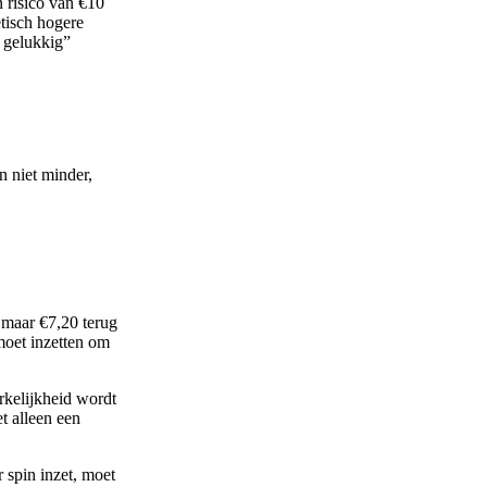
n risico van €10
etisch hogere
n gelukkig”
n niet minder,
g maar €7,20 terug
moet inzetten om
erkelijkheid wordt
et alleen een
 spin inzet, moet