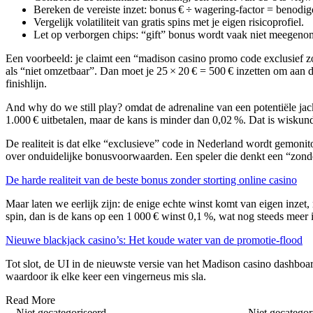
Bereken de vereiste inzet: bonus € ÷ wagering‑factor = benodig
Vergelijk volatiliteit van gratis spins met je eigen risicoprofiel.
Let op verborgen chips: “gift” bonus wordt vaak niet meegeno
Een voorbeeld: je claimt een “madison casino promo code exclusief z
als “niet omzetbaar”. Dan moet je 25 × 20 € = 500 € inzetten om aan
finishlijn.
And why do we still play? omdat de adrenaline van een potentiële jac
1.000 € uitbetalen, maar de kans is minder dan 0,02 %. Dat is wiskund
De realiteit is dat elke “exclusieve” code in Nederland wordt gemonito
over onduidelijke bonusvoorwaarden. Een speler die denkt een “zonder 
De harde realiteit van de beste bonus zonder storting online casino
Maar laten we eerlijk zijn: de enige echte winst komt van eigen inzet, n
spin, dan is de kans op een 1 000 € winst 0,1 %, wat nog steeds meer 
Nieuwe blackjack casino’s: Het koude water van de promotie‑flood
Tot slot, de UI in de nieuwste versie van het Madison casino dashboar
waardoor ik elke keer een vingerneus mis sla.
Read More
Niet gecategoriseerd
Niet gecategor