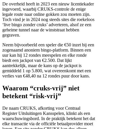
De overheid heeft in 2023 een nieuw licentiekader
ingevoerd, waarbij CRUKS‑controle de enige
legale route naar online gokken zou moeten zijn.
Toch vind je in 2024 nog steeds sites die roekeloos
‘live bingo zonder cruks’ adverteren, alsof ze een
geheime tunnel naar de winststraat hebben
gegraven.
Neem bijvoorbeeld een speler die €50 inzet bij een
zogenaamd anoniem bingo‑platform. Binnen een
uur kan hij 12 rondes meespelen en elke ronde
biedt een jackpot van €2.500. Dat lijkt
aantrekkelijk, maar de kans op de jackpot is
gemiddeld 1 op 5.800, wat overeenkomt met een
verlies van €48,40 na 12 rondes puur door kans.
Waarom “cruks‑vrij” niet
betekent “risk‑vrij”
De naam CRUKS, afkorting voor Centraal
Register Uitsluitingen Kansspelen, klinkt als een
waarschuwingsbord. In de praktijk betekent het dat
elke transactie via de officiële betaalprovider moet
lopen. Een site zonder CRUKS kan dus alleen