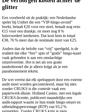
De verborgen kosten achter de
glitter
Een voorbeeld uit de praktijk: een Nederlandse
speler bij Unibet die een “VIP‑bingo‑avond”
boekt, betaalt €20 voor een stoel, betaalt nog eens
€15 voor een drankje, en moet nog 8 %
huisvoordeel inrekenen. Dat kost hem in totaal
€38, 76 % meer dan de nominale inzet van €25.
Anders dan de belofte van “vrij” speelgeld, is de
realiteit dat elke “free” spin of “gratis” bingo‑kaart
vaak gebonden is aan een omslachtige
omzetvereiste. Het is net als een gratis
tandenborstel die je alleen krijgt als je een
jaarabonnement tekent.
De wet vereist dat elk spelrapport door een externe
audit moet worden gecontroleerd, maar bij sites
zonder CRUKS is die controle vaak een
papierwerk‑illusie. Holland Casino, met een legale
CRUKS‑licentie, publiceert maandelijks een
audit‑rapport waarin ze hun totale bingo‑omzet en
uitbetalingspercentage (RTP) van 93,2 %
vermelden. Zonder CRUKS krijg je niets