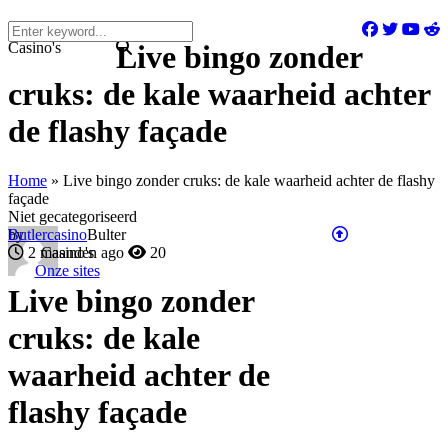
Butlercasino
Bulter
Casino's
Live bingo zonder
cruks: de kale waarheid achter
de flashy façade
Home
»
Live bingo zonder cruks: de kale waarheid achter de flashy
façade
Niet gecategoriseerd
by
Butlercasino
Bulter
2 maanden ago
Casino's
20
Onze sites
Live bingo zonder
cruks: de kale
waarheid achter de
flashy façade