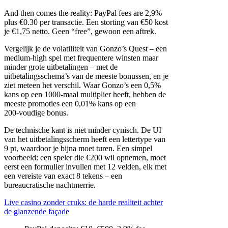
And then comes the reality: PayPal fees are 2,9%
plus €0.30 per transactie. Een storting van €50 kost
je €1,75 netto. Geen “free”, gewoon een aftrek.
Vergelijk je de volatiliteit van Gonzo’s Quest – een
medium‑high spel met frequentere winsten maar
minder grote uitbetalingen – met de
uitbetalingsschema’s van de meeste bonussen, en je
ziet meteen het verschil. Waar Gonzo’s een 0,5%
kans op een 1000‑maal multiplier heeft, hebben de
meeste promoties een 0,01% kans op een
200‑voudige bonus.
De technische kant is niet minder cynisch. De UI
van het uitbetalingsscherm heeft een lettertype van
9 pt, waardoor je bijna moet turen. Een simpel
voorbeeld: een speler die €200 wil opnemen, moet
eerst een formulier invullen met 12 velden, elk met
een vereiste van exact 8 tekens – een
bureaucratische nachtmerrie.
Live casino zonder cruks: de harde realiteit achter
de glanzende façade