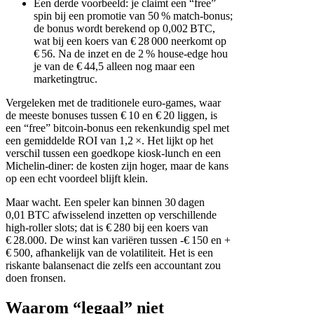
Een derde voorbeeld: je claimt een “free”
spin bij een promotie van 50 % match‑bonus;
de bonus wordt berekend op 0,002 BTC,
wat bij een koers van € 28 000 neerkomt op
€ 56. Na de inzet en de 2 % house‑edge hou
je van de € 44,5 alleen nog maar een
marketingtruc.
Vergeleken met de traditionele euro‑games, waar
de meeste bonuses tussen € 10 en € 20 liggen, is
een “free” bitcoin‑bonus een rekenkundig spel met
een gemiddelde ROI van 1,2 ×. Het lijkt op het
verschil tussen een goedkope kiosk‑lunch en een
Michelin‑diner: de kosten zijn hoger, maar de kans
op een echt voordeel blijft klein.
Maar wacht. Een speler kan binnen 30 dagen
0,01 BTC afwisselend inzetten op verschillende
high‑roller slots; dat is € 280 bij een koers van
€ 28.000. De winst kan variëren tussen -€ 150 en +
€ 500, afhankelijk van de volatiliteit. Het is een
riskante balansenact die zelfs een accountant zou
doen fronsen.
Waarom “legaal” niet