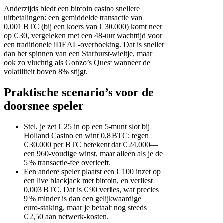
Anderzijds biedt een bitcoin casino snellere
uitbetalingen: een gemiddelde transactie van
0,001 BTC (bij een koers van € 30.000) komt neer
op € 30, vergeleken met een 48‑uur wachttijd voor
een traditionele iDEAL‑overboeking. Dat is sneller
dan het spinnen van een Starburst‑wieltje, maar
ook zo vluchtig als Gonzo’s Quest wanneer de
volatiliteit boven 8% stijgt.
Praktische scenario’s voor de
doorsnee speler
Stel, je zet € 25 in op een 5‑munt slot bij
Holland Casino en wint 0,8 BTC; tegen
€ 30.000 per BTC betekent dat € 24.000—
een 960‑voudige winst, maar alleen als je de
5 % transactie‑fee overleeft.
Een andere speler plaatst een € 100 inzet op
een live blackjack met bitcoin, en verliest
0,003 BTC. Dat is € 90 verlies, wat precies
9 % minder is dan een gelijkwaardige
euro‑staking, maar je betaalt nog steeds
€ 2,50 aan netwerk‑kosten.