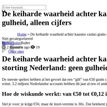
Butlercasino
Bulter Casino's
De keiharde waarheid achter kaa
gulheid, alleen cijfers
Home
»
De keiharde waarheid achter kaasino casino gratis 
Niet gecategoriseerd
by
Butlercasino
Bulter
2 maanden ago
Casino's
19
Onze sites
De keiharde waarheid achter kaa
storting Nederland: geen gulheid,
De meeste spelers hebben al het gevoel dat een “gift” van €50 grati
winst. 3.2 miljoen Nederlandse accounts hebben dit jaar al een of ande
Hoe de wiskunde werkt: van €50 tot €0,12 
Stel je voor: je krijgt €50, maar de inzet‑vereiste is 30x. Dat betekent