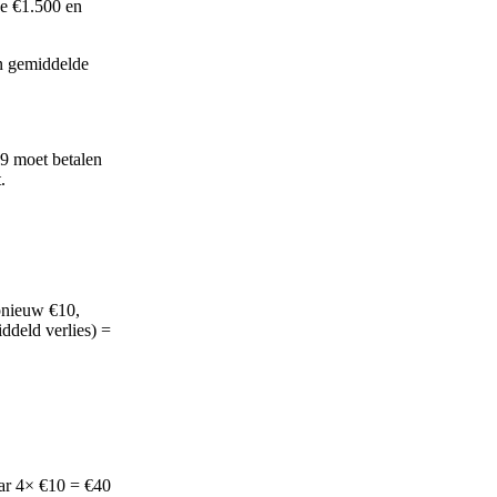
je €1.500 en
en gemiddelde
99 moet betalen
.
opnieuw €10,
ddeld verlies) =
maar 4× €10 = €40