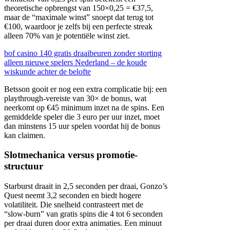
theoretische opbrengst van 150×0,25 = €37,5,
maar de “maximale winst” snoept dat terug tot
€100, waardoor je zelfs bij een perfecte streak
alleen 70% van je potentiële winst ziet.
bof casino 140 gratis draaibeuren zonder storting
alleen nieuwe spelers Nederland – de koude
wiskunde achter de belofte
Betsson gooit er nog een extra complicatie bij: een
playthrough‑vereiste van 30× de bonus, wat
neerkomt op €45 minimum inzet na de spins. Een
gemiddelde speler die 3 euro per uur inzet, moet
dan minstens 15 uur spelen voordat hij de bonus
kan claimen.
Slotmechanica versus promotie-
structuur
Starburst draait in 2,5 seconden per draai, Gonzo’s
Quest neemt 3,2 seconden en biedt hogere
volatiliteit. Die snelheid contrasteert met de
“slow‑burn” van gratis spins die 4 tot 6 seconden
per draai duren door extra animaties. Een minuut