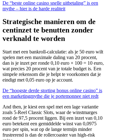
De “beste online casino snelle uitbetaling” is een
mythe – hier is de harde realiteit
Strategische manieren om de
cent­inzet te benutten zonder
verknald te worden
Start met een bankroll‑calculatie: als je 50 euro wilt
spelen met een maximale daling van 20 procent,
dan is je inzet per ronde 0,10 euro × 100 = 10 euro,
wat precies 20 procent van je totale budget is. Een
simpele rekensom die je helpt te voorkomen dat je
eindigt met 0,05 euro op je account.
De “hoogste derde storting bonus online casino” is
een marketingmythe die je portemonnee niet redt
And then, je kiest een spel met een lage variantie
zoals 5‑Reel Classic Slots, waar de winstmarges
rond de 97,5 procent liggen. Bij een inzet van 0,10
euro betekent een gemiddelde winst van 0,0975
euro per spin, wat op de lange termijn minder
frustrerend is dan de rollercoaster van high‑risk