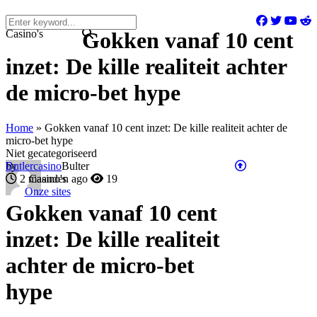
Butlercasino
Bulter
Casino's
Gokken vanaf 10 cent
inzet: De kille realiteit achter
de micro-bet hype
Home
»
Gokken vanaf 10 cent inzet: De kille realiteit achter de
micro-bet hype
Niet gecategoriseerd
by
Butlercasino
Bulter
2 maanden ago
Casino's
19
Onze sites
Gokken vanaf 10 cent
inzet: De kille realiteit
achter de micro-bet
hype