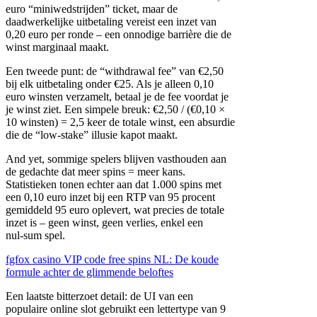
euro “miniwedstrijden” ticket, maar de
daadwerkelijke uitbetaling vereist een inzet van
0,20 euro per ronde – een onnodige barrière die de
winst marginaal maakt.
Een tweede punt: de “withdrawal fee” van €2,50
bij elk uitbetaling onder €25. Als je alleen 0,10
euro winsten verzamelt, betaal je de fee voordat je
je winst ziet. Een simpele breuk: €2,50 / (€0,10 ×
10 winsten) = 2,5 keer de totale winst, een absurdie
die de “low‑stake” illusie kapot maakt.
And yet, sommige spelers blijven vasthouden aan
de gedachte dat meer spins = meer kans.
Statistieken tonen echter aan dat 1.000 spins met
een 0,10 euro inzet bij een RTP van 95 procent
gemiddeld 95 euro oplevert, wat precies de totale
inzet is – geen winst, geen verlies, enkel een
nul‑sum spel.
fgfox casino VIP code free spins NL: De koude
formule achter de glimmende beloftes
Een laatste bitterzoet detail: de UI van een
populaire online slot gebruikt een lettertype van 9