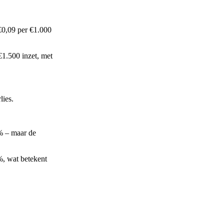
 €0,09 per €1.000
€1.500 inzet, met
lies.
8% – maar de
%, wat betekent