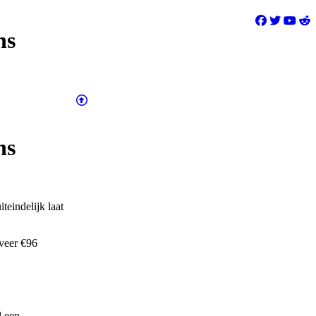
ns
ns
teindelijk laat
eveer €96
l een