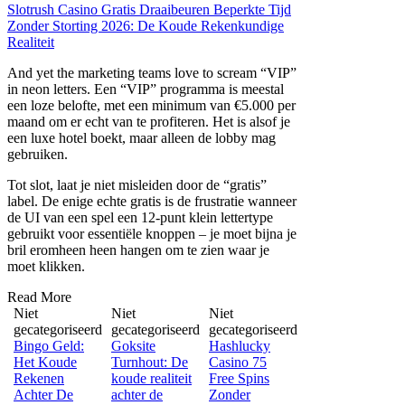
Slotrush Casino Gratis Draaibeuren Beperkte Tijd
Zonder Storting 2026: De Koude Rekenkundige
Realiteit
And yet the marketing teams love to scream “VIP”
in neon letters. Een “VIP” programma is meestal
een loze belofte, met een minimum van €5.000 per
maand om er echt van te profiteren. Het is alsof je
een luxe hotel boekt, maar alleen de lobby mag
gebruiken.
Tot slot, laat je niet misleiden door de “gratis”
label. De enige echte gratis is de frustratie wanneer
de UI van een spel een 12‑punt klein lettertype
gebruikt voor essentiële knoppen – je moet bijna je
bril eromheen heen hangen om te zien waar je
moet klikken.
Read More
Niet
Niet
Niet
gecategoriseerd
gecategoriseerd
gecategoriseerd
Bingo Geld:
Goksite
Hashlucky
Het Koude
Turnhout: De
Casino 75
Rekenen
koude realiteit
Free Spins
Achter De
achter de
Zonder