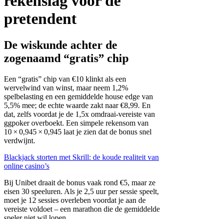
rekenslag voor de
pretendent
De wiskunde achter de
zogenaamd “gratis” chip
Een “gratis” chip van €10 klinkt als een
wervelwind van winst, maar neem 1,2%
spelbelasting en een gemiddelde house edge van
5,5% mee; de echte waarde zakt naar €8,99. En
dat, zelfs voordat je de 1,5x omdraai‑vereiste van
ggpoker overboekt. Een simpele rekensom van
10 × 0,945 × 0,945 laat je zien dat de bonus snel
verdwijnt.
Blackjack storten met Skrill: de koude realiteit van
online casino’s
Bij Unibet draait de bonus vaak rond €5, maar ze
eisen 30 speeluren. Als je 2,5 uur per sessie speelt,
moet je 12 sessies overleben voordat je aan de
vereiste voldoet – een marathon die de gemiddelde
speler niet wil lopen.