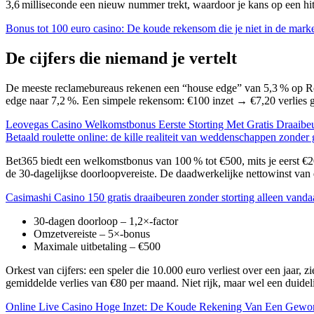
3,6 milliseconde een nieuw nummer trekt, waardoor je kans op een hit 
Bonus tot 100 euro casino: De koude rekensom die je niet in de marke
De cijfers die niemand je vertelt
De meeste reclamebureaus rekenen een “house edge” van 5,3 % op Rou
edge naar 7,2 %. Een simpele rekensom: €100 inzet → €7,20 verlies gem
Leovegas Casino Welkomstbonus Eerste Storting Met Gratis Draaib
Betaald roulette online: de kille realiteit van weddenschappen zonder g
Bet365 biedt een welkomstbonus van 100 % tot €500, mits je eerst €20
de 30‑dagelijkse doorloopvereiste. De daadwerkelijke nettowinst van 
Casimashi Casino 150 gratis draaibeuren zonder storting alleen vandaa
30‑dagen doorloop – 1,2×‑factor
Omzetvereiste – 5×‑bonus
Maximale uitbetaling – €500
Orkest van cijfers: een speler die 10.000 euro verliest over een jaar
gemiddelde verlies van €80 per maand. Niet rijk, maar wel een duidelijk
Online Live Casino Hoge Inzet: De Koude Rekening Van Een Gewon