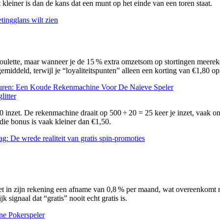
kleiner is dan de kans dat een munt op het einde van een toren staat.
tingglans wilt zien
lette, maar wanneer je de 15 % extra omzetsom op stortingen meereken
iddeld, terwijl je “loyaliteitspunten” alleen een korting van €1,80 op
euren: Een Koude Rekenmachine Voor De Naïeve Speler
litter
 inzet. De rekenmachine draait op 500 ÷ 20 = 25 keer je inzet, vaak o
die bonus is vaak kleiner dan €1,50.
g: De wrede realiteit van gratis spin‑promoties
, ziet in zijn rekening een afname van 0,8 % per maand, wat overeenkomt
 signaal dat “gratis” nooit echt gratis is.
e Pokerspeler