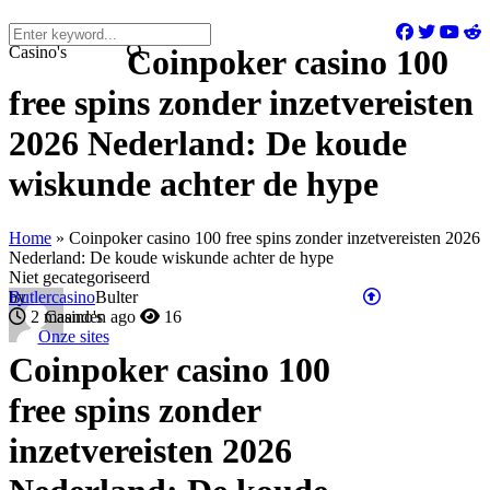
Butlercasino
Bulter
Casino's
Coinpoker casino 100
free spins zonder inzetvereisten
2026 Nederland: De koude
wiskunde achter de hype
Home
»
Coinpoker casino 100 free spins zonder inzetvereisten 2026
Nederland: De koude wiskunde achter de hype
Niet gecategoriseerd
by
Butlercasino
Bulter
2 maanden ago
Casino's
16
Onze sites
Coinpoker casino 100
free spins zonder
inzetvereisten 2026