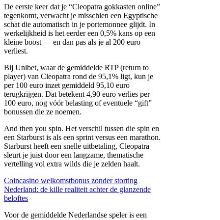
De eerste keer dat je “Cleopatra gokkasten online”
tegenkomt, verwacht je misschien een Egyptische
schat die automatisch in je portemonnee glijdt. In
werkelijkheid is het eerder een 0,5% kans op een
kleine boost — en dan pas als je al 200 euro
verliest.
Bij Unibet, waar de gemiddelde RTP (return to
player) van Cleopatra rond de 95,1% ligt, kun je
per 100 euro inzet gemiddeld 95,10 euro
terugkrijgen. Dat betekent 4,90 euro verlies per
100 euro, nog vóór belasting of eventuele “gift”
bonussen die ze noemen.
And then you spin. Het verschil tussen die spin en
een Starburst is als een sprint versus een marathon.
Starburst heeft een snelle uitbetaling, Cleopatra
sleurt je juist door een langzame, thematische
vertelling vol extra wilds die je zelden haalt.
Coincasino welkomstbonus zonder storting
Nederland: de kille realiteit achter de glanzende
beloftes
Voor de gemiddelde Nederlandse speler is een