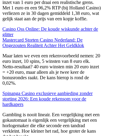
inzet van 1 euro per draai een realistische grens.
Met 1 euro en een 96,2% RTP (bij Holland Casino)
verliezen ze in 30 dagen gemiddeld 1,38 euro, wat
gelijk staat aan de prijs van een kopje koffie.
Casino Oss Online: De koude wiskunde achter de
glitter
Mastercard Storten Casino Nederland: De
Ongezouten Realiteit Achter Het Geldklok
Maar laten we even een rekenvoorbeeld nemen: 20
euro inzet, 10 spins, 5 winsten van 8 euro elk.
Netto‑resultaat? 40 euro winsten min 20 euro inzet
= +20 euro, maar alleen als je twee keer de
bonusrondes raakt. De kans hierop is rond de
0,02%.
Spinanga Casino exclusieve aanbieding zonder
storting 2026: Een koude rekensom voor de
hardkapers
Gambling is nooit lineair. Een vergelijking met een
gokautomaat is eigenlijk een vergelijking met een
horlogemaker die elke seconde een tandrad
verkleint. Hoe kleiner het rad, hoe groter de kans