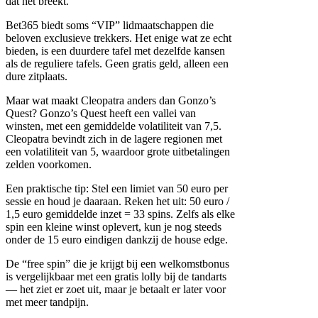
dat het breekt.
Bet365 biedt soms “VIP” lidmaatschappen die
beloven exclusieve trekkers. Het enige wat ze echt
bieden, is een duurdere tafel met dezelfde kansen
als de reguliere tafels. Geen gratis geld, alleen een
dure zitplaats.
Maar wat maakt Cleopatra anders dan Gonzo’s
Quest? Gonzo’s Quest heeft een vallei van
winsten, met een gemiddelde volatiliteit van 7,5.
Cleopatra bevindt zich in de lagere regionen met
een volatiliteit van 5, waardoor grote uitbetalingen
zelden voorkomen.
Een praktische tip: Stel een limiet van 50 euro per
sessie en houd je daaraan. Reken het uit: 50 euro /
1,5 euro gemiddelde inzet = 33 spins. Zelfs als elke
spin een kleine winst oplevert, kun je nog steeds
onder de 15 euro eindigen dankzij de house edge.
De “free spin” die je krijgt bij een welkomstbonus
is vergelijkbaar met een gratis lolly bij de tandarts
— het ziet er zoet uit, maar je betaalt er later voor
met meer tandpijn.