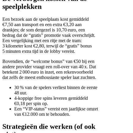
speelplekken
Een bezoek aan de speelplaats kost gemiddeld
€7,50 aan transport en een extra €3,20 aan
drankjes; de som dergezel is 10,70 euro, een
bedrag dat de “gratis” promotie vaak overschrijdt.
Een vergelijking met een ritje met de tram:
3 kilometer kost €2,80, terwijl de “gratis” bonus
5 minuten extra tijd in de lobby vereist.
Bovendien, de “welcome bonus” van €50 bij een
andere provider vraagt een roll‑over van 40 x. Dat
betekent 2 000 euro in inzet, een rekenvoorbeeld
dat zelfs de meest enthousiaste speler laat zuchten.
30 % van de spelers verliest binnen de eerste
48 uur.
4‑koppige free spins leveren gemiddeld
€0,18 per spin op.
Een “VIP‑status” vereist een jaarlijkse omzet
van €12.000 om te behouden.
Strategieën die werken (of ook