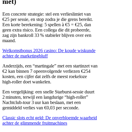
niet)
Een concrete strategie: stel een verlieslimiet van
€25 per sessie, en stop zodra je die grens bereikt.
Een korte berekening: 5 spellen à €5 = €25, dan
geen extra risico. Een collega die dit probeerde,
zag zijn bankroll 33 % stabieler blijven over een
maand.
Welkomstbonus 2026 casino: De koude wiskunde
achter de marketingbluff
Anderzijds, een “martingale” met een startinzet van
€2 kan binnen 7 opeenvolgende verliezen €254
kosten, een cijfer dat zelfs de meest roekeloze
high‑roller doet wankelen.
Een vergelijking: een snelle Starburst‑sessie duurt
2 minuten, terwijl een langdurige “high‑roller”
Nachtclub‑tour 3 uur kan beslaan, met een
gemiddeld verlies van €0,03 per seconde.
Classic slots echt geld: De onverbloemde waarheid
achter de glimmende fruitmachines