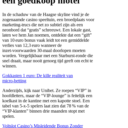
een goedkoop motel
In de schaduw van de Haagse skyline vind je de
zogenaamde casino speeltuin, een broedplaats voor
marketing‑trucs die net zo subtiel zijn als een
neonbord dat “gratis” schreeuwt. Een lokale gast,
laten we hem Jan noemen, ontdekte dat een “gift”
van 10 euro bonus vaak leidt tot een gemiddelde
verlies van 12,3 euro wanneer de
inzet‑voorwaarden 30‑maal doorlopen moeten
worden. Vergelijkbaar met een Starburst‑ronde die
snel draait, maar nooit genoeg tijd geeft om echt te
winnen.
Gokkasten 1 euro: De kille realiteit van
micro‑betting
Anderzijds, kijk naar Unibet. Ze roepen “VIP” in
hoofdletters, maar de “VIP‑lounge” is feitelijk een
koelkast in de kantine met een kapotte stoel. Een
tabel van 5‑x‑5 spelers laat zien dat 78 % van de
“VIP‑klanten” binnen drie maanden stopt met
spelen.
Voltslot Casino’s Misleidende Bonus Zonder