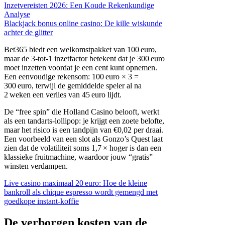
Inzetvereisten 2026: Een Koude Rekenkundige
Analyse
Blackjack bonus online casino: De kille wiskunde
achter de glitter
Bet365 biedt een welkomstpakket van 100 euro,
maar de 3‑tot‑1 inzetfactor betekent dat je 300 euro
moet inzetten voordat je een cent kunt opnemen.
Een eenvoudige rekensom: 100 euro × 3 =
300 euro, terwijl de gemiddelde speler al na
2 weken een verlies van 45 euro lijdt.
De “free spin” die Holland Casino belooft, werkt
als een tandarts‑lollipop: je krijgt een zoete belofte,
maar het risico is een tandpijn van €0,02 per draai.
Een voorbeeld van een slot als Gonzo’s Quest laat
zien dat de volatiliteit soms 1,7 × hoger is dan een
klassieke fruitmachine, waardoor jouw “gratis”
winsten verdampen.
Live casino maximaal 20 euro: Hoe de kleine
bankroll als chique espresso wordt gemengd met
goedkope instant-koffie
De verborgen kosten van de