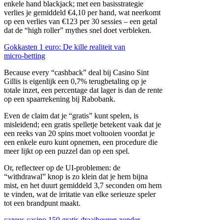
enkele hand blackjack; met een basisstrategie
verlies je gemiddeld €4,10 per hand, wat neerkomt
op een verlies van €123 per 30 sessies – een getal
dat de “high roller” mythes snel doet verbleken.
Gokkasten 1 euro: De kille realiteit van
micro‑betting
Because every “cashback” deal bij Casino Sint
Gillis is eigenlijk een 0,7% terugbetaling op je
totale inzet, een percentage dat lager is dan de rente
op een spaarrekening bij Rabobank.
Even de claim dat je “gratis” kunt spelen, is
misleidend; een gratis spelletje betekent vaak dat je
een reeks van 20 spins moet voltooien voordat je
een enkele euro kunt opnemen, een procedure die
meer lijkt op een puzzel dan op een spel.
Or, reflecteer op de UI‑problemen: de
“withdrawal” knop is zo klein dat je hem bijna
mist, en het duurt gemiddeld 3,7 seconden om hem
te vinden, wat de irritatie van elke serieuze speler
tot een brandpunt maakt.
cazeus casino 150 gratis draaibeuren zonder