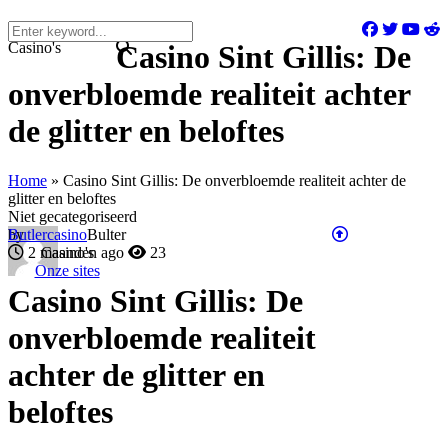
Butlercasino
Bulter
Casino's
Casino Sint Gillis: De
onverbloemde realiteit achter
de glitter en beloftes
Home
»
Casino Sint Gillis: De onverbloemde realiteit achter de
glitter en beloftes
Niet gecategoriseerd
by
Butlercasino
Bulter
2 maanden ago
Casino's
23
Onze sites
Casino Sint Gillis: De
onverbloemde realiteit
achter de glitter en
beloftes