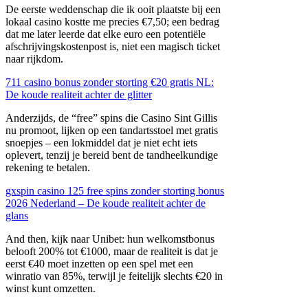
De eerste weddenschap die ik ooit plaatste bij een
lokaal casino kostte me precies €7,50; een bedrag
dat me later leerde dat elke euro een potentiële
afschrijvingskostenpost is, niet een magisch ticket
naar rijkdom.
711 casino bonus zonder storting €20 gratis NL:
De koude realiteit achter de glitter
Anderzijds, de “free” spins die Casino Sint Gillis
nu promoot, lijken op een tandartsstoel met gratis
snoepjes – een lokmiddel dat je niet echt iets
oplevert, tenzij je bereid bent de tandheelkundige
rekening te betalen.
gxspin casino 125 free spins zonder storting bonus
2026 Nederland – De koude realiteit achter de
glans
And then, kijk naar Unibet: hun welkomstbonus
belooft 200% tot €1000, maar de realiteit is dat je
eerst €40 moet inzetten op een spel met een
winratio van 85%, terwijl je feitelijk slechts €20 in
winst kunt omzetten.