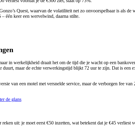
00 verliest voordat je de €500 ziet, staat op 73%.
 Gonzo’s Quest, waarvan de volatiliteit net zo onvoorspelbaar is als de 
– één keer een wervelwind, daarna stilte.
ingen
maar in werkelijkheid draait het om de tijd die je wacht op een bankove
r duurt, maar de echte verwerkingstijd blijkt 72 uur te zijn. Dat is een 
ersie van een motel met versnelde service, maar de verborgen fee van
ter de glans
reken uit: je moet eerst €50 inzetten, wat betekent dat je €45 verliest v