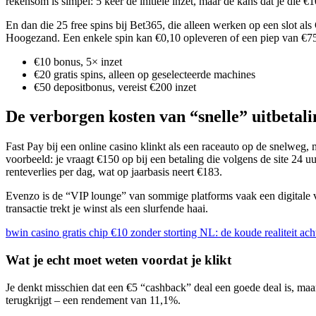
rekensom is simpel: 5 keer de initiële inzet, maar de kans dat je die €1
En dan die 25 free spins bij Bet365, die alleen werken op een slot als
Hoogezand. Een enkele spin kan €0,10 opleveren of een piep van €75 
€10 bonus, 5× inzet
€20 gratis spins, alleen op geselecteerde machines
€50 depositbonus, vereist €200 inzet
De verborgen kosten van “snelle” uitbetal
Fast Pay bij een online casino klinkt als een raceauto op de snelweg, 
voorbeeld: je vraagt €150 op bij een betaling die volgens de site 24 uu
renteverlies per dag, wat op jaarbasis neert €183.
Evenzo is de “VIP lounge” van sommige platforms vaak een digitale v
transactie trekt je winst als een slurfende haai.
bwin casino gratis chip €10 zonder storting NL: de koude realiteit ach
Wat je echt moet weten voordat je klikt
Je denkt misschien dat een €5 “cashback” deal een goede deal is, maar 
terugkrijgt – een rendement van 11,1%.