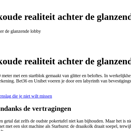
ude realiteit achter de glanzen
ter de glanzende lobby
ude realiteit achter de glanzen
 meter met een startblok gemaakt van glitter en beloftes. In werkelijkhe
rekening. Bet36 en Unibet voeren je door een labyrinth van bevestiging
nslag die je niet wilt missen
ondanks de vertragingen
 getal dat zelfs de oudste pokertafel niet kan bijhouden. Maar het is ni
jk het met een slot machine als Starburst: de draaikolk draait soepel, ter