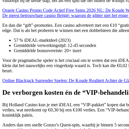
vastloopt bij de derde stap, net als een spin die net buiten de winlijn va
Oranje Casino Promo Code Actief Free Spins 2026 NL: De Koude Wi
De meest betrouwbare casino België: waarom de glitter niet het enige i
En dan die “gift”‑promoties. Een casino adverteert met een €10 “gra
edge. Dat is als het proberen te winnen met een dobbelsteen die alleen
57 % iDEAL‑marktdeel (2023)
Gemiddelde verwerkingstijd: 12‑45 seconden
Gemiddelde bonusvereiste: 20× inzet
Voor de pragmatische speler is het cruciaal om te weten dat een iDEA
klein dat het nauwelijks een vingerknip waard is. Toch kan die €0,02 h
beurt.
Online Blackjack Surrender Spelen: De Koude Realiteit Achter de Gl
De verborgen kosten én de “VIP‑behandelin
Bij Holland Casino kun je met iDEAL een “VIP‑pakket” kopen dat beloo
verlies, wat neerkomt op €0,30 bij een €100 verlies. Een “VIP‑behan
koninklijk paleis.
Anders dan een snelle Gonzo’s Quest‑spin, waarbij je binnen 5 second