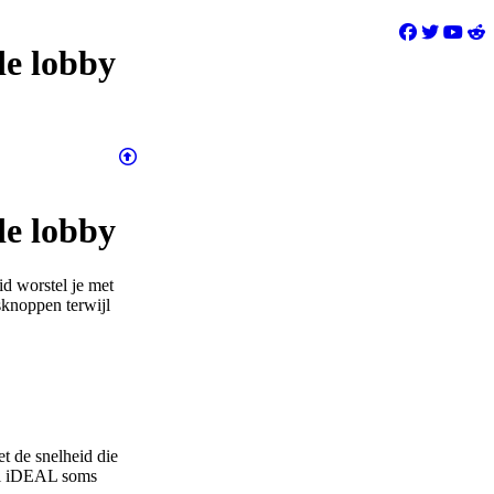
de lobby
de lobby
id worstel je met
sknoppen terwijl
et de snelheid die
wijl iDEAL soms