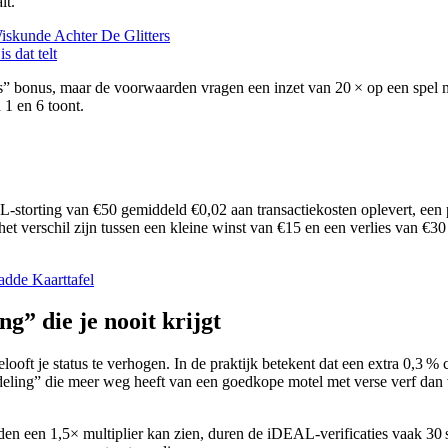
lt.
skunde Achter De Glitters
s dat telt
tis” bonus, maar de voorwaarden vragen een inzet van 20 × op een spel
 1 en 6 toont.
L‑storting van €50 gemiddeld €0,02 aan transactiekosten oplevert, een
et verschil zijn tussen een kleine winst van €15 en een verlies van €30
adde Kaarttafel
g” die je nooit krijgt
ft je status te verhogen. In de praktijk betekent dat een extra 0,3 % 
deling” die meer weg heeft van een goedkope motel met verse verf dan
en een 1,5× multiplier kan zien, duren de iDEAL‑verificaties vaak 30 