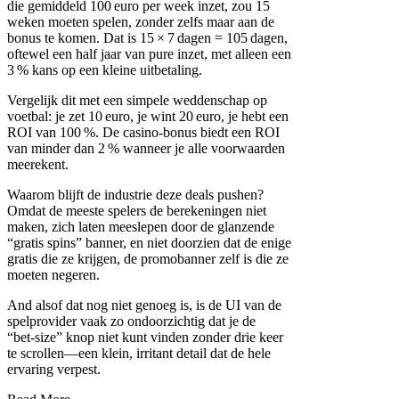
die gemiddeld 100 euro per week inzet, zou 15
weken moeten spelen, zonder zelfs maar aan de
bonus te komen. Dat is 15 × 7 dagen = 105 dagen,
oftewel een half jaar van pure inzet, met alleen een
3 % kans op een kleine uitbetaling.
Vergelijk dit met een simpele weddenschap op
voetbal: je zet 10 euro, je wint 20 euro, je hebt een
ROI van 100 %. De casino‑bonus biedt een ROI
van minder dan 2 % wanneer je alle voorwaarden
meerekent.
Waarom blijft de industrie deze deals pushen?
Omdat de meeste spelers de berekeningen niet
maken, zich laten meeslepen door de glanzende
“gratis spins” banner, en niet doorzien dat de enige
gratis die ze krijgen, de promobanner zelf is die ze
moeten negeren.
And alsof dat nog niet genoeg is, is de UI van de
spelprovider vaak zo ondoorzichtig dat je de
“bet‑size” knop niet kunt vinden zonder drie keer
te scrollen—een klein, irritant detail dat de hele
ervaring verpest.