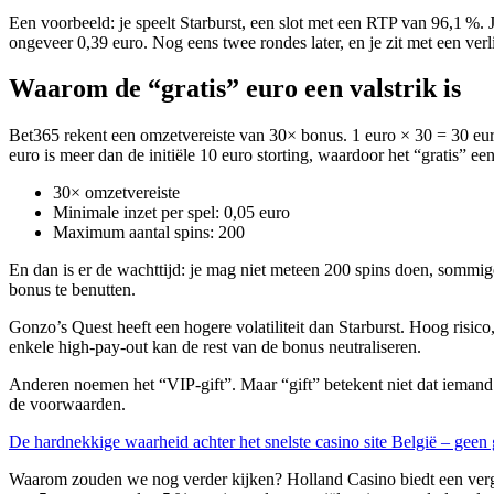
Een voorbeeld: je speelt Starburst, een slot met een RTP van 96,1 %. Je
ongeveer 0,39 euro. Nog eens twee rondes later, en je zit met een ve
Waarom de “gratis” euro een valstrik is
Bet365 rekent een omzetvereiste van 30× bonus. 1 euro × 30 = 30 eur
euro is meer dan de initiële 10 euro storting, waardoor het “gratis” ee
30× omzetvereiste
Minimale inzet per spel: 0,05 euro
Maximum aantal spins: 200
En dan is er de wachttijd: je mag niet meteen 200 spins doen, sommi
bonus te benutten.
Gonzo’s Quest heeft een hogere volatiliteit dan Starburst. Hoog risico
enkele high‑pay-out kan de rest van de bonus neutraliseren.
Anderen noemen het “VIP‑gift”. Maar “gift” betekent niet dat iemand j
de voorwaarden.
De hardnekkige waarheid achter het snelste casino site België – geen g
Waarom zouden we nog verder kijken? Holland Casino biedt een verg