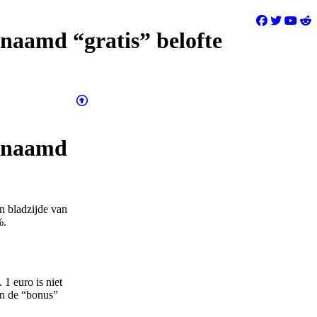
enaamd “gratis” belofte
genaamd
en bladzijde van
%.
 1 euro is niet
dan de “bonus”