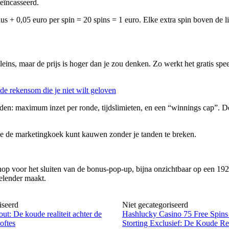
geïncasseerd.
s + 0,05 euro per spin = 20 spins = 1 euro. Elke extra spin boven de li
kleins, maar de prijs is hoger dan je zou denken. Zo werkt het gratis speel
e rekensom die je niet wilt geloven
den: maximum inzet per ronde, tijdslimieten, en een “winnings cap”. De
t of je de marketingkoek kunt kauwen zonder je tanden te breken.
nop voor het sluiten van de bonus‑pop‑up, bijna onzichtbaar op een 1
velender maakt.
iseerd
Niet gecategoriseerd
ut: De koude realiteit achter de
Hashlucky Casino 75 Free Spins
oftes
Storting Exclusief: De Koude R