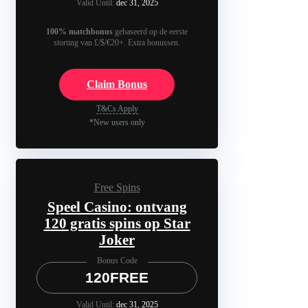
Valid Until:
dec 31, 2025
100% matchbonus
gebaseerd op de eerste
storting van £/$/€20+. Extra bonussen.
Claim Bonus
T&Cs Apply
*New users only
Free Spins
Speel Casino: ontvang
120 gratis spins op Star
Joker
Bonus Code
120FREE
Valid Until:
dec 31, 2025