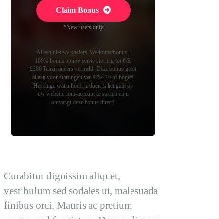
Claim Bonus
*New users only
Alleen nieuwe spelers. Welkomstbonus -
100% bonus op uw eerste storting tot €/$/
£200 Tenzij anders vermeld. Deze bonus geldt
alleen voor stortingen van €/$/£10 of hoger!
Het enige wat u hoeft te doen is het geld op
uw website.com-account te storten en u
ontvangt deze bonus direct!
Curabitur dignissim aliquet,
vestibulum sed sodales ut, malesuada
finibus orci. Mauris ac pretium