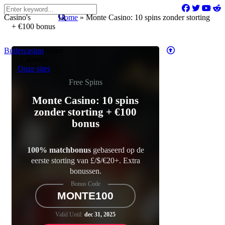
Butlercasino
Bulter
Casino's
Home
»
Monte Casino: 10 spins zonder storting
+ €100 bonus
Butlercasino
Bulter
Casino's
Onze sites
Free Spins
Monte Casino: 10 spins
zonder storting + €100
bonus
100% matchbonus
gebaseerd op de
eerste storting van £/$/€20+. Extra
bonussen.
Bonus Code
MONTE100
Valid Until:
dec 31, 2025