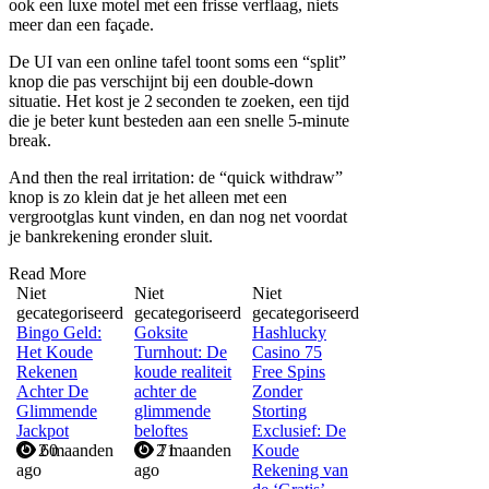
ook een luxe motel met een frisse verflaag, niets
meer dan een façade.
De UI van een online tafel toont soms een “split”
knop die pas verschijnt bij een double‑down
situatie. Het kost je 2 seconden te zoeken, een tijd
die je beter kunt besteden aan een snelle 5‑minute
break.
And then the real irritation: de “quick withdraw”
knop is zo klein dat je het alleen met een
vergrootglas kunt vinden, en dan nog net voordat
je bankrekening eronder sluit.
Read More
Niet
Niet
Niet
gecategoriseerd
gecategoriseerd
gecategoriseerd
Bingo Geld:
Goksite
Hashlucky
Het Koude
Turnhout: De
Casino 75
Rekenen
koude realiteit
Free Spins
Achter De
achter de
Zonder
Glimmende
glimmende
Storting
Jackpot
beloftes
Exclusief: De
2 maanden
60
2 maanden
71
Koude
ago
ago
Rekening van