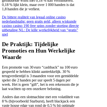
gemiddelde winst met 0,18 % kan verminderen.
0,18 % lijkt klein, maar over 1 000 handen is dat
1,8 handen die je verliest.
De bittere realiteit van legaal online casino
nederlandstalig: geen gratis geld, alleen wiskunde
caxino casino 190 free spins zonder storting directe
uitbetaling NL: De kille werkelijkheid van “gratis”
spel
De Praktijk: Tijdelijke
Promoties en Hun Werkelijke
Waarde
Een promotie van 30 euro “cashback” na 100 euro
gespeeld te hebben klinkt aantrekkelijk. 30 %
terugverdientijd is 3 maanden voor een gemiddelde
speler die 2 handen per uur speelt 5 dagen per
week. Het is geen “gift”, het is een rekensom die je
laat wachten op een onzekere beloning.
Anders dan een slotmachine met een volatiliteit van
8 % (bijvoorbeeld Starburst), heeft blackjack een
vaste house edge van rond de 0,5 % bij optimale