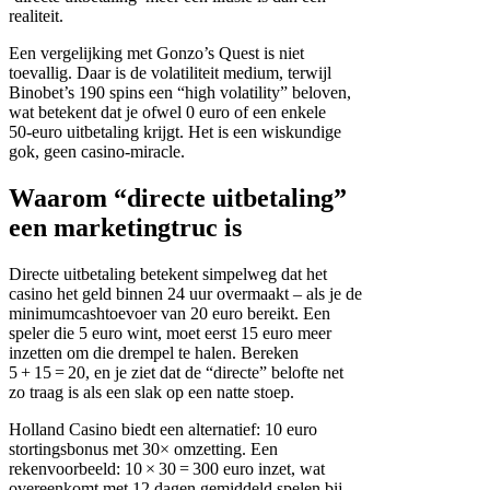
realiteit.
Een vergelijking met Gonzo’s Quest is niet
toevallig. Daar is de volatiliteit medium, terwijl
Binobet’s 190 spins een “high volatility” beloven,
wat betekent dat je ofwel 0 euro of een enkele
50‑euro uitbetaling krijgt. Het is een wiskundige
gok, geen casino‑miracle.
Waarom “directe uitbetaling”
een marketingtruc is
Directe uitbetaling betekent simpelweg dat het
casino het geld binnen 24 uur overmaakt – als je de
minimumcashtoevoer van 20 euro bereikt. Een
speler die 5 euro wint, moet eerst 15 euro meer
inzetten om die drempel te halen. Bereken
5 + 15 = 20, en je ziet dat de “directe” belofte net
zo traag is als een slak op een natte stoep.
Holland Casino biedt een alternatief: 10 euro
stortingsbonus met 30× omzetting. Een
rekenvoorbeeld: 10 × 30 = 300 euro inzet, wat
overeenkomt met 12 dagen gemiddeld spelen bij