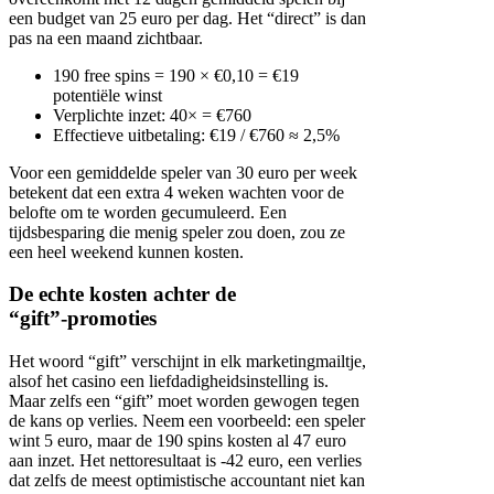
een budget van 25 euro per dag. Het “direct” is dan
pas na een maand zichtbaar.
190 free spins = 190 × €0,10 = €19
potentiële winst
Verplichte inzet: 40× = €760
Effectieve uitbetaling: €19 / €760 ≈ 2,5%
Voor een gemiddelde speler van 30 euro per week
betekent dat een extra 4 weken wachten voor de
belofte om te worden gecumuleerd. Een
tijdsbesparing die menig speler zou doen, zou ze
een heel weekend kunnen kosten.
De echte kosten achter de
“gift”‑promoties
Het woord “gift” verschijnt in elk marketingmailtje,
alsof het casino een liefdadigheidsinstelling is.
Maar zelfs een “gift” moet worden gewogen tegen
de kans op verlies. Neem een voorbeeld: een speler
wint 5 euro, maar de 190 spins kosten al 47 euro
aan inzet. Het nettoresultaat is -42 euro, een verlies
dat zelfs de meest optimistische accountant niet kan