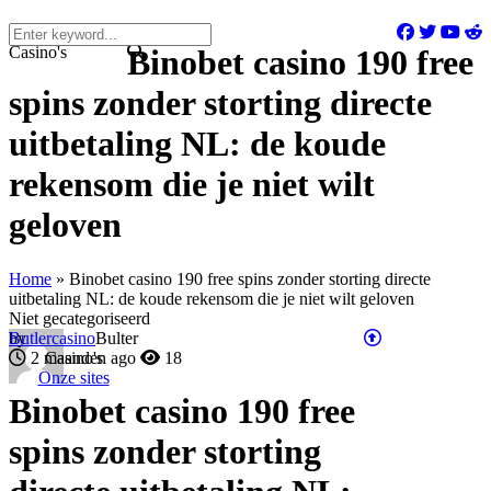
Butlercasino
Bulter
Casino's
Binobet casino 190 free
spins zonder storting directe
uitbetaling NL: de koude
rekensom die je niet wilt
geloven
Home
»
Binobet casino 190 free spins zonder storting directe
uitbetaling NL: de koude rekensom die je niet wilt geloven
Niet gecategoriseerd
by
Butlercasino
Bulter
2 maanden ago
Casino's
18
Onze sites
Binobet casino 190 free
spins zonder storting