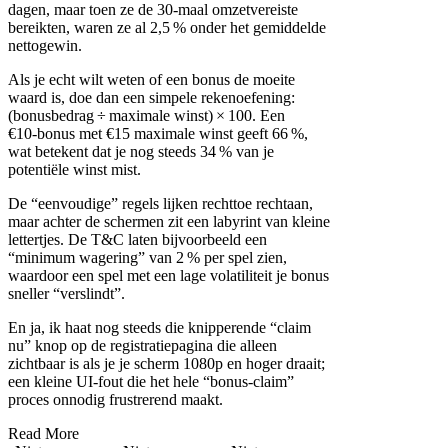
dagen, maar toen ze de 30‑maal omzetvereiste
bereikten, waren ze al 2,5 % onder het gemiddelde
nettogewin.
Als je echt wilt weten of een bonus de moeite
waard is, doe dan een simpele rekenoefening:
(bonusbedrag ÷ maximale winst) × 100. Een
€10‑bonus met €15 maximale winst geeft 66 %,
wat betekent dat je nog steeds 34 % van je
potentiële winst mist.
De “eenvoudige” regels lijken rechttoe rechtaan,
maar achter de schermen zit een labyrint van kleine
lettertjes. De T&C laten bijvoorbeeld een
“minimum wagering” van 2 % per spel zien,
waardoor een spel met een lage volatiliteit je bonus
sneller “verslindt”.
En ja, ik haat nog steeds die knipperende “claim
nu” knop op de registratiepagina die alleen
zichtbaar is als je je scherm 1080p en hoger draait;
een kleine UI‑fout die het hele “bonus‑claim”
proces onnodig frustrerend maakt.
Read More