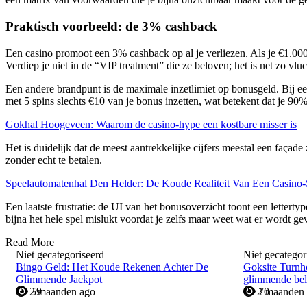
Praktisch voorbeeld: de 3% cashback
Een casino promoot een 3% cashback op al je verliezen. Als je €1.000 v
Verdiep je niet in de “VIP treatment” die ze beloven; het is net zo vlucht
Een andere brandpunt is de maximale inzetlimiet op bonusgeld. Bij ee
met 5 spins slechts €10 van je bonus inzetten, wat betekent dat je 90%
Gokhal Hoogeveen: Waarom de casino‑hype een kostbare misser is
Het is duidelijk dat de meest aantrekkelijke cijfers meestal een façade 
zonder echt te betalen.
Speelautomatenhal Den Helder: De Koude Realiteit Van Een Casino-
Een laatste frustratie: de UI van het bonusoverzicht toont een letterty
bijna het hele spel mislukt voordat je zelfs maar weet wat er wordt ge
Read More
Niet gecategoriseerd
Niet gecategor
Bingo Geld: Het Koude Rekenen Achter De
Goksite Turnho
Glimmende Jackpot
glimmende bel
2 maanden ago
59
2 maanden 
70