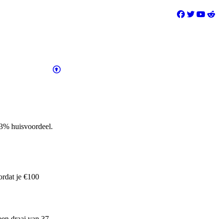
7,3% huisvoordeel.
ordat je €100
 een draai van 37