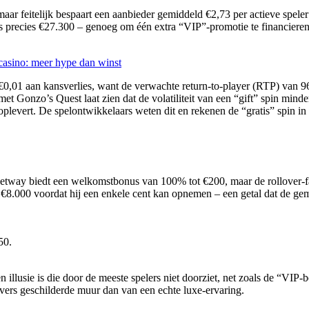
aar feitelijk bespaart een aanbieder gemiddeld €2,73 per actieve spele
rs precies €27.300 – genoeg om één extra “VIP”‑promotie te financieren
casino: meer hype dan winst
ijk €0,01 aan kansverlies, want de verwachte return‑to‑player (RTP) van 
et Gonzo’s Quest laat zien dat de volatiliteit van een “gift” spin minde
 oplevert. De spelontwikkelaars weten dit en rekenen de “gratis” spin in 
etway biedt een welkomstbonus van 100% tot €200, maar de rollover‑fa
an €8.000 voordat hij een enkele cent kan opnemen – een getal dat de ge
50.
n illusie is die door de meeste spelers niet doorziet, net zoals de “VIP
ers geschilderde muur dan van een echte luxe‑ervaring.