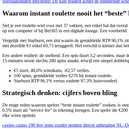
Speelautomaten Mechelen: De kille realiteit achter de glimmende sc
Waarom instant roulette nooit het “beste” 
Stel je een roulette-wiel voor met 37 vakken, een enkel bal dat overal
op een computer of bij Bet365 in een digitale lounge. Een voorbeeld: 
Vergelijk met Starburst, een slot waarin de gemiddelde RTP 96,1% zit.
met dezelfde €1 enkel €0,73 teruggeeft. Het verschil is kleiner dan het
Een andere realiteit: de snelheid. Een spin duurt 3,2 seconden, maar d
15‑minuten sessie slechts 280 spins maakt, terwijl een simpel dobbelsp
€5 inzet, 48,6% winstkans, -€2,57 verlies.
100 spins, gemiddelde verlies €270 bij instant roulette.
Starburst RTP 96,1% versus roulette 97,3% huisvoordeel.
Strategisch denken: cijfers boven bling
De enige reden waarom spelers “beste instant roulette” zoeken, is om
0,5% inzet als “service fee” in rekening brengen. Een speler die €200 
elke winst opslokt.
caxino casino 190 free spins zonder storting directe uitbetaling NL: De