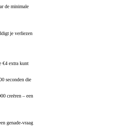
aar de minimale
digt je verliezen
e €4 extra kunt
 100 seconden die
000 creëren – een
 een genade‑vraag