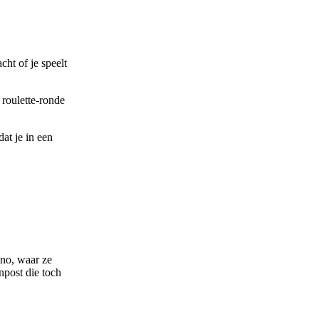
cht of je speelt
 roulette-ronde
at je in een
ino, waar ze
npost die toch