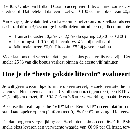
Bet365, Unibet en Holland Casino accepteren Litecoin niet zomaar; ze 
creditcard. Dat betekent dat een inzet van €100 een nettokost van €0,
Anderzijds, de volatiliteit van Litecoin is net zo onvoorspelbaar als e
casino‑platform 3,6‑voudige inzetlimieten introduceren, alleen om lat
Transactiekosten: 0,2 % vs. 2,5 % (besparing €2,30 per €100)
Instortingstijd: 15 s bij Litecoin vs. 45 s bij creditcard
Minimale inzet: €0,01 Litecoin, €5 bij gewone valuta
Maar laat ons niet vergeten dat “gratis” spins geen gratis geld zijn. Ee
speler 25 % van die bonus verliest binnen de eerste vijf minuten.
Hoe je de “beste goksite litecoin” evaluee
Je wilt geen wiskundige formule op een servet; je zoekt een site die m
latency”. Neem een casino dat €3 miljoen omzet genereert, een RTP v
€1,2 miljoen omzet, RTP 94,7 % en 3,6 uur verwerking, maakt de eerste
Because the real trap is the “VIP” label. Een “VIP” op een platform m
standaard speler op een platform met 0,1 % fee €2 ontvangt. Het versc
En dan nog een vergelijking: een 5‑minuten spin op een 96‑% RTP slot
snelle slots leveren een verwachte waarde van €0,96 per €1 inzet, terw