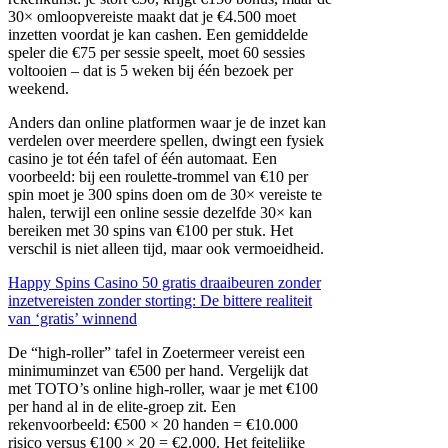
30× omloopvereiste maakt dat je €4.500 moet
inzetten voordat je kan cashen. Een gemiddelde
speler die €75 per sessie speelt, moet 60 sessies
voltooien – dat is 5 weken bij één bezoek per
weekend.
Anders dan online platformen waar je de inzet kan
verdelen over meerdere spellen, dwingt een fysiek
casino je tot één tafel of één automaat. Een
voorbeeld: bij een roulette‑trommel van €10 per
spin moet je 300 spins doen om de 30× vereiste te
halen, terwijl een online sessie dezelfde 30× kan
bereiken met 30 spins van €100 per stuk. Het
verschil is niet alleen tijd, maar ook vermoeidheid.
Happy Spins Casino 50 gratis draaibeuren zonder
inzetvereisten zonder storting: De bittere realiteit
van ‘gratis’ winnend
De “high‑roller” tafel in Zoetermeer vereist een
minimuminzet van €500 per hand. Vergelijk dat
met TOTO’s online high‑roller, waar je met €100
per hand al in de elite‑groep zit. Een
rekenvoorbeeld: €500 × 20 handen = €10.000
risico versus €100 × 20 = €2.000. Het feitelijke