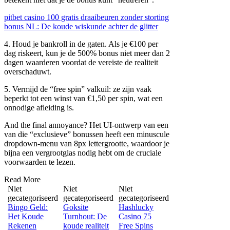
pitbet casino 100 gratis draaibeuren zonder storting
bonus NL: De koude wiskunde achter de glitter
4. Houd je bankroll in de gaten. Als je €100 per
dag riskeert, kun je de 500% bonus niet meer dan 2
dagen waarderen voordat de vereiste de realiteit
overschaduwt.
5. Vermijd de “free spin” valkuil: ze zijn vaak
beperkt tot een winst van €1,50 per spin, wat een
onnodige afleiding is.
And the final annoyance? Het UI-ontwerp van een
van die “exclusieve” bonussen heeft een minuscule
dropdown-menu van 8px lettergrootte, waardoor je
bijna een vergrootglas nodig hebt om de cruciale
voorwaarden te lezen.
Read More
Niet
Niet
Niet
gecategoriseerd
gecategoriseerd
gecategoriseerd
Bingo Geld:
Goksite
Hashlucky
Het Koude
Turnhout: De
Casino 75
Rekenen
koude realiteit
Free Spins