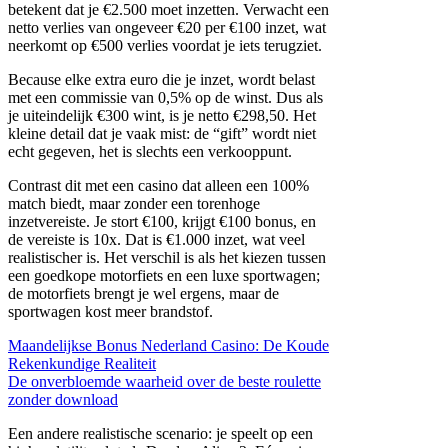
betekent dat je €2.500 moet inzetten. Verwacht een
netto verlies van ongeveer €20 per €100 inzet, wat
neerkomt op €500 verlies voordat je iets terugziet.
Because elke extra euro die je inzet, wordt belast
met een commissie van 0,5% op de winst. Dus als
je uiteindelijk €300 wint, is je netto €298,50. Het
kleine detail dat je vaak mist: de “gift” wordt niet
echt gegeven, het is slechts een verkooppunt.
Contrast dit met een casino dat alleen een 100%
match biedt, maar zonder een torenhoge
inzetvereiste. Je stort €100, krijgt €100 bonus, en
de vereiste is 10x. Dat is €1.000 inzet, wat veel
realistischer is. Het verschil is als het kiezen tussen
een goedkope motorfiets en een luxe sportwagen;
de motorfiets brengt je wel ergens, maar de
sportwagen kost meer brandstof.
Maandelijkse Bonus Nederland Casino: De Koude
Rekenkundige Realiteit
De onverbloemde waarheid over de beste roulette
zonder download
Een andere realistische scenario: je speelt op een