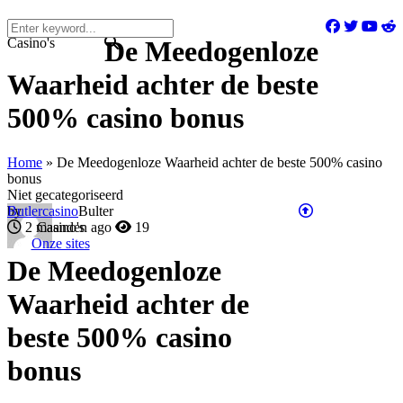
Butlercasino
Bulter
Casino's
De Meedogenloze
Waarheid achter de beste
500% casino bonus
Home
»
De Meedogenloze Waarheid achter de beste 500% casino
bonus
Niet gecategoriseerd
by
Butlercasino
Bulter
2 maanden ago
Casino's
19
Onze sites
De Meedogenloze
Waarheid achter de
beste 500% casino
bonus