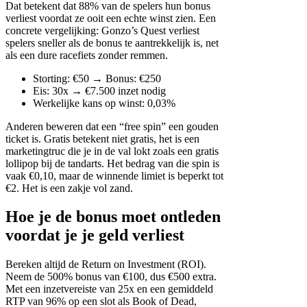
Dat betekent dat 88% van de spelers hun bonus
verliest voordat ze ooit een echte winst zien. Een
concrete vergelijking: Gonzo’s Quest verliest
spelers sneller als de bonus te aantrekkelijk is, net
als een dure racefiets zonder remmen.
Storting: €50 → Bonus: €250
Eis: 30x → €7.500 inzet nodig
Werkelijke kans op winst: 0,03%
Anderen beweren dat een “free spin” een gouden
ticket is. Gratis betekent niet gratis, het is een
marketingtruc die je in de val lokt zoals een gratis
lollipop bij de tandarts. Het bedrag van die spin is
vaak €0,10, maar de winnende limiet is beperkt tot
€2. Het is een zakje vol zand.
Hoe je de bonus moet ontleden
voordat je je geld verliest
Bereken altijd de Return on Investment (ROI).
Neem de 500% bonus van €100, dus €500 extra.
Met een inzetvereiste van 25x en een gemiddeld
RTP van 96% op een slot als Book of Dead,