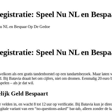
egistratie: Speel Nu NL en Besp
 Nu NL en Bespaar Op De Gedoe
gistratie: Speel Nu NL en Besp
 welkom als een gratis tandenborstel op een tandartsbezoek. Maar laten we
d. Bij Batavia draait het om cijfers, niet om dromen. Eenmalig 20 euro
pelen – als je dat wil.
lijk Geld Bespaart
 velden in, en wacht 8 tot 12 uur op verificatie. Bij Batavia kun je dire
igitale variant van een “no‑questions‑asked” bar‑tab, alleen zonder de ka