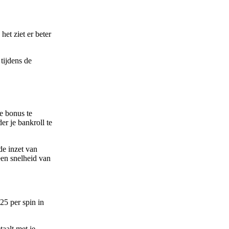
et ziet er beter
tijdens de
e bonus te
er je bankroll te
de inzet van
een snelheid van
25 per spin in
taalt met je