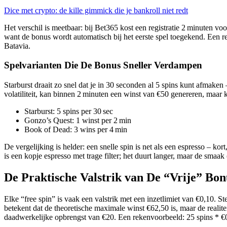
Dice met crypto: de kille gimmick die je bankroll niet redt
Het verschil is meetbaar: bij Bet365 kost een registratie 2 minuten vo
want de bonus wordt automatisch bij het eerste spel toegekend. Een re
Batavia.
Spelvarianten Die De Bonus Sneller Verdampen
Starburst draait zo snel dat je in 30 seconden al 5 spins kunt afmaken 
volatiliteit, kan binnen 2 minuten een winst van €50 genereren, maar k
Starburst: 5 spins per 30 sec
Gonzo’s Quest: 1 winst per 2 min
Book of Dead: 3 wins per 4 min
De vergelijking is helder: een snelle spin is net als een espresso – kor
is een kopje espresso met trage filter; het duurt langer, maar de smaak 
De Praktische Valstrik van De “Vrije” Bon
Elke “free spin” is vaak een valstrik met een inzetlimiet van €0,10. Ste
betekent dat de theoretische maximale winst €62,50 is, maar de realite
daadwerkelijke opbrengst van €20. Een rekenvoorbeeld: 25 spins * €0,1