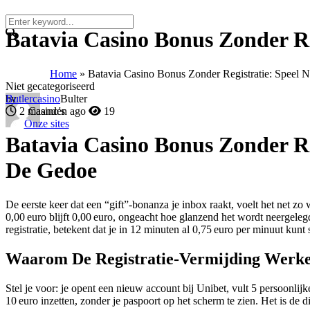
Butlercasino
Bulter Casino's
Batavia Casino Bonus Zonder R
Home
»
Batavia Casino Bonus Zonder Registratie: Speel
Niet gecategoriseerd
by
Butlercasino
Bulter
2 maanden ago
Casino's
19
Onze sites
Batavia Casino Bonus Zonder Re
De Gedoe
De eerste keer dat een “gift”‑bonanza je inbox raakt, voelt het net zo
0,00 euro blijft 0,00 euro, ongeacht hoe glanzend het wordt neergeleg
registratie, betekent dat je in 12 minuten al 0,75 euro per minuut kunt s
Waarom De Registratie‑Vermijding Werke
Stel je voor: je opent een nieuw account bij Unibet, vult 5 persoonlijke
10 euro inzetten, zonder je paspoort op het scherm te zien. Het is de d