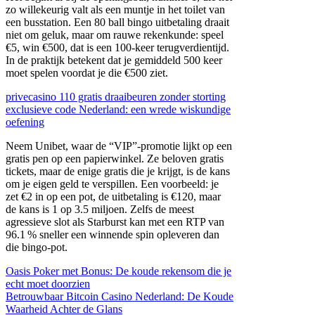
zo willekeurig valt als een muntje in het toilet van
een busstation. Een 80 ball bingo uitbetaling draait
niet om geluk, maar om rauwe rekenkunde: speel
€5, win €500, dat is een 100‑keer terugverdientijd.
In de praktijk betekent dat je gemiddeld 500 keer
moet spelen voordat je die €500 ziet.
privecasino 110 gratis draaibeuren zonder storting
exclusieve code Nederland: een wrede wiskundige
oefening
Neem Unibet, waar de “VIP”‑promotie lijkt op een
gratis pen op een papierwinkel. Ze beloven gratis
tickets, maar de enige gratis die je krijgt, is de kans
om je eigen geld te verspillen. Een voorbeeld: je
zet €2 in op een pot, de uitbetaling is €120, maar
de kans is 1 op 3.5 miljoen. Zelfs de meest
agressieve slot als Starburst kan met een RTP van
96.1 % sneller een winnende spin opleveren dan
die bingo‑pot.
Oasis Poker met Bonus: De koude rekensom die je
echt moet doorzien
Betrouwbaar Bitcoin Casino Nederland: De Koude
Waarheid Achter de Glans