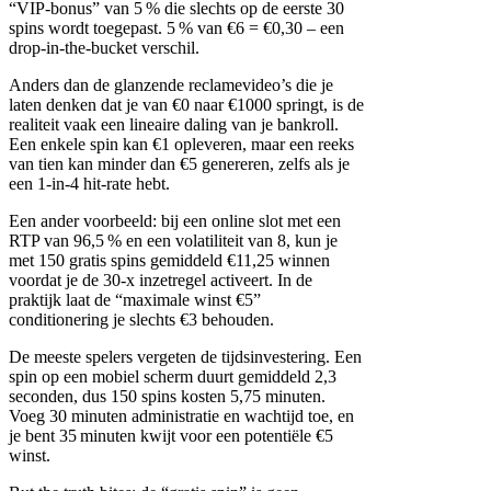
“VIP‑bonus” van 5 % die slechts op de eerste 30
spins wordt toegepast. 5 % van €6 = €0,30 – een
drop‑in‑the‑bucket verschil.
Anders dan de glanzende reclamevideo’s die je
laten denken dat je van €0 naar €1000 springt, is de
realiteit vaak een lineaire daling van je bankroll.
Een enkele spin kan €1 opleveren, maar een reeks
van tien kan minder dan €5 genereren, zelfs als je
een 1‑in‑4 hit-rate hebt.
Een ander voorbeeld: bij een online slot met een
RTP van 96,5 % en een volatiliteit van 8, kun je
met 150 gratis spins gemiddeld €11,25 winnen
voordat je de 30‑x inzetregel activeert. In de
praktijk laat de “maximale winst €5”
conditionering je slechts €3 behouden.
De meeste spelers vergeten de tijdsinvestering. Een
spin op een mobiel scherm duurt gemiddeld 2,3
seconden, dus 150 spins kosten 5,75 minuten.
Voeg 30 minuten administratie en wachtijd toe, en
je bent 35 minuten kwijt voor een potentiële €5
winst.