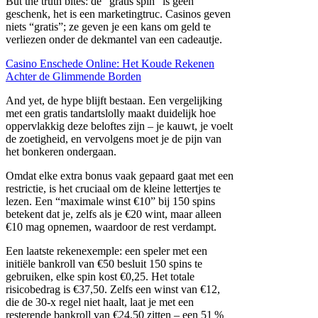
But the truth bites: de “gratis spin” is geen
geschenk, het is een marketingtruc. Casinos geven
niets “gratis”; ze geven je een kans om geld te
verliezen onder de dekmantel van een cadeautje.
Casino Enschede Online: Het Koude Rekenen
Achter de Glimmende Borden
And yet, de hype blijft bestaan. Een vergelijking
met een gratis tandartslolly maakt duidelijk hoe
oppervlakkig deze beloftes zijn – je kauwt, je voelt
de zoetigheid, en vervolgens moet je de pijn van
het bonkeren ondergaan.
Omdat elke extra bonus vaak gepaard gaat met een
restrictie, is het cruciaal om de kleine lettertjes te
lezen. Een “maximale winst €10” bij 150 spins
betekent dat je, zelfs als je €20 wint, maar alleen
€10 mag opnemen, waardoor de rest verdampt.
Een laatste rekenexemple: een speler met een
initiële bankroll van €50 besluit 150 spins te
gebruiken, elke spin kost €0,25. Het totale
risicobedrag is €37,50. Zelfs een winst van €12,
die de 30‑x regel niet haalt, laat je met een
resterende bankroll van €24,50 zitten – een 51 %