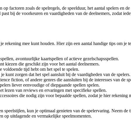
en op factoren zoals de spelregels, de speelduur, het aantal spelers en d
el past bij de voorkeuren en vaardigheden van de deelnemers, zodat ied
ar je rekening mee kunt houden. Hier zijn een aantal handige tips om je te
dspellen, avontuurlijke kaartspellen of actieve gezelschapsspellen.
nt kiezen die geschikt zijn voor het aantal deelnemers.
je voldoende tijd hebt om het spel te spelen.
e kunt zorgen dat het spel aansluit bij de vaardigheden van de spelers.
ience fiction, of andere genres die aansluiten bij de interesses van de sp
pelers liever eenvoudige of diepgaande spellen spelen.
et lezen van reviews en ervaringen met specifieke spellen.
ccessoires die nodig zijn voor bepaalde spellen, zodat je hier rekenin
 en speelstijlen, kun je optimaal genieten van de spelervaring. Neem de t
eugen op uitdagende en vermakelijke speelmomenten.