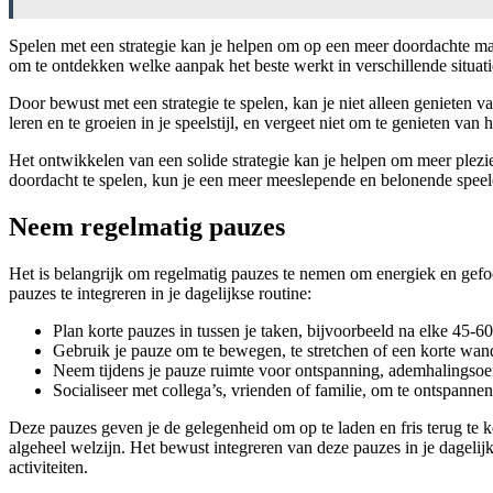
Spelen met een strategie kan je helpen om op een meer doordachte mani
om te ontdekken welke aanpak het beste werkt in verschillende situati
Door bewust met een strategie te spelen, kan je niet alleen genieten 
leren en te groeien in je speelstijl, en vergeet niet om te genieten van 
Het ontwikkelen van een solide strategie kan je helpen om meer plezier 
doordacht te spelen, kun je een meer meeslepende en belonende speel
Neem regelmatig pauzes
Het is belangrijk om regelmatig pauzes te nemen om energiek en gefocu
pauzes te integreren in je dagelijkse routine:
Plan korte pauzes in tussen je taken, bijvoorbeeld na elke 45-
Gebruik je pauze om te bewegen, te stretchen of een korte wand
Neem tijdens je pauze ruimte voor ontspanning, ademhalingsoe
Socialiseer met collega’s, vrienden of familie, om te ontspanne
Deze pauzes geven je de gelegenheid om op te laden en fris terug te kom
algeheel welzijn. Het bewust integreren van deze pauzes in je dagelijk
activiteiten.