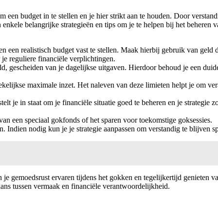
 een budget in te stellen en je hier strikt aan te houden. Door verstand
 enkele belangrijke strategieën en tips om je te helpen bij het beheren 
 een realistisch budget vast te stellen. Maak hierbij gebruik van geld d
je reguliere financiële verplichtingen.
 gescheiden van je dagelijkse uitgaven. Hierdoor behoud je een duide
 wekelijkse maximale inzet. Het naleven van deze limieten helpt je om ve
lt je in staat om je financiële situatie goed te beheren en je strategie z
van een speciaal gokfonds of het sparen voor toekomstige goksessies.
 Indien nodig kun je je strategie aanpassen om verstandig te blijven s
 je gemoedsrust ervaren tijdens het gokken en tegelijkertijd genieten va
lans tussen vermaak en financiële verantwoordelijkheid.