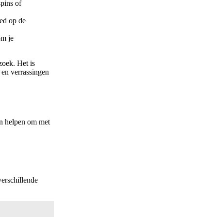
pins of
oed op de
om je
zoek. Het is
 en verrassingen
nen helpen om met
verschillende