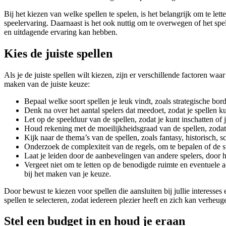
Bij het kiezen van welke spellen te spelen, is het belangrijk om te lett
speelervaring. Daarnaast is het ook nuttig om te overwegen of het sp
en uitdagende ervaring kan hebben.
Kies de juiste spellen
Als je de juiste spellen wilt kiezen, zijn er verschillende factoren wa
maken van de juiste keuze:
Bepaal welke soort spellen je leuk vindt, zoals strategische bor
Denk na over het aantal spelers dat meedoet, zodat je spellen ku
Let op de speelduur van de spellen, zodat je kunt inschatten of 
Houd rekening met de moeilijkheidsgraad van de spellen, zodat j
Kijk naar de thema’s van de spellen, zoals fantasy, historisch, sc
Onderzoek de complexiteit van de regels, om te bepalen of de s
Laat je leiden door de aanbevelingen van andere spelers, door h
Vergeet niet om te letten op de benodigde ruimte en eventuele a
bij het maken van je keuze.
Door bewust te kiezen voor spellen die aansluiten bij jullie interesses
spellen te selecteren, zodat iedereen plezier heeft en zich kan verh
Stel een budget in en houd je eraan