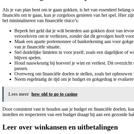
Als je van plan bent om te gaan gokken, is het van essentieel belang om
financiën om te gaan, kun je zorgeloos genieten van het spel. Hier zijn
het minimaliseren van financiële risico’s:
Beperk het geld dat je wilt besteden aan gokken door van tevoren
veroorloven om te verliezen, zonder dat dit gevolgen heeft voor 
Maak een aparte portemonnee of bankrekening aan voor gokgeld,
van je financiële situatie.
Stel duidelijke limieten in voor jezelf, zoals een dagelijkse of
blijven spelen.
Houd nauwkeurig bij hoeveel je wint en verliest. Dit overzicht ste
passen.
Overweeg om financiële doelen te stellen, zoals het opbouwen 
Neem regelmatig de tijd om je budget en gokgedrag te evalueren.
Lees meer
how old to go to casino
Door consistent vast te houden aan je budget en financiële doelen, kun
instellen en respecteren van een budget draagt bij aan een gezonde ba
Leer over winkansen en uitbetalingen