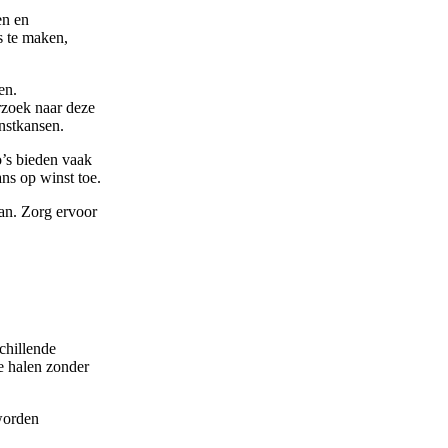
en en
s te maken,
en.
rzoek naar deze
instkansen.
o’s bieden vaak
ns op winst toe.
aan. Zorg ervoor
chillende
e halen zonder
worden