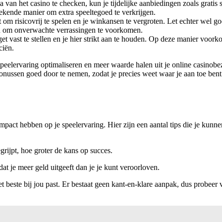
an het casino te checken, kun je tijdelijke aanbiedingen zoals gratis s
tekende manier om extra speeltegoed te verkrijgen.
t om risicovrij te spelen en je winkansen te vergroten. Let echter wel g
n om onverwachte verrassingen te voorkomen.
et vast te stellen en je hier strikt aan te houden. Op deze manier voork
ciën.
eelervaring optimaliseren en meer waarde halen uit je online casinobe
nussen goed door te nemen, zodat je precies weet waar je aan toe bent
 impact hebben op je speelervaring. Hier zijn een aantal tips die je kun
egrijpt, hoe groter de kans op succes.
at je meer geld uitgeeft dan je je kunt veroorloven.
 beste bij jou past. Er bestaat geen kant-en-klare aanpak, dus probeer 