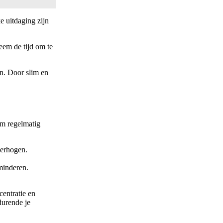
e uitdaging zijn
eem de tijd om te
en. Door slim en
om regelmatig
verhogen.
minderen.
centratie en
durende je