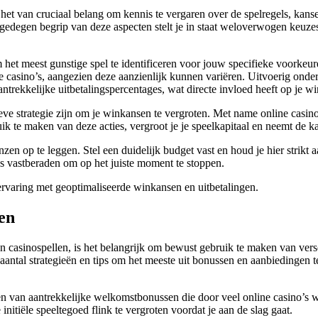
het van cruciaal belang om kennis te vergaren over de spelregels, kans
 gedegen begrip van deze aspecten stelt je in staat weloverwogen keuze
 het meest gunstige spel te identificeren voor jouw specifieke voorkeur
e casino’s, aangezien deze aanzienlijk kunnen variëren. Uitvoerig onde
aantrekkelijke uitbetalingspercentages, wat directe invloed heeft op je w
ve strategie zijn om je winkansen te vergroten. Met name online casin
k te maken van deze acties, vergroot je je speelkapitaal en neemt de ka
nzen op te leggen. Stel een duidelijk budget vast en houd je hier strikt 
ees vastberaden om op het juiste moment te stoppen.
lervaring met geoptimaliseerde winkansen en uitbetalingen.
en
n casinospellen, is het belangrijk om bewust gebruik te maken van vers
aantal strategieën en tips om het meeste uit bonussen en aanbiedingen t
n van aantrekkelijke welkomstbonussen die door veel online casino’s 
itiële speeltegoed flink te vergroten voordat je aan de slag gaat.