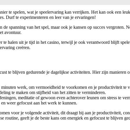
er te spelen, wat je speelervaring kan verrijken. Het kan ook een leuk
es. Durf te experimenteren en leer van je ervaringen!
van de spanning van het spel, maar ook je kansen op succes vergroten. N
het avontuur.
te halen uit je tijd in het casino, terwijl je ook verantwoord blijft spel
ervaring creëren.
st te blijven gedurende je dagelijkse activiteiten. Hier zijn manieren 
60 minuten werk, om vermoeidheid te voorkomen en je productiviteit te 
eling te maken om stijfheid van het zitten te verminderen.
feningen, meditatie of gewoon even achterover leunen om stress te ver
n en weer gefocust aan het werk te kunnen.
en voor je volgende activiteit, dit draagt bij aan je productiviteit, con
se routine, geeft je de beste kans om energiek en gefocust te blijven ge